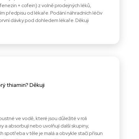
enezin + cofein) z volně prodejných léků,
tvím předpisu od lékaře. Podání náhradních léčiv
první dávky pod dohledem lékaře. Děkuji
rý thiamin? Děkuji
ustné ve vodě, které jsou důležité v roli
 a absorbují nebo uvolňují další skupiny,
ch spotřeba v těle je malá a obvykle stačí přísun