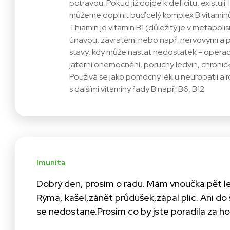
potravou. Pokud již dojde k deficitu, existují
můžeme doplnit buď celý komplex B vitamínů 
Thiamin je vitamin B1 (důležitý je v metabol
únavou, závratěmi nebo např. nervovými a ps
stavy, kdy může nastat nedostatek - operace
jaterní onemocnění, poruchy ledvin, chronické
Používá se jako pomocný lék u neuropatií a r
s dalšími vitamíny řady B např. B6, B12
Imunita
Dobrý den, prosím o radu. Mám vnoučka pět l
Rýma, kašel,zánět průdušek,zápal plic. Ani do 
se nedostane.Prosim co by jste poradila za h