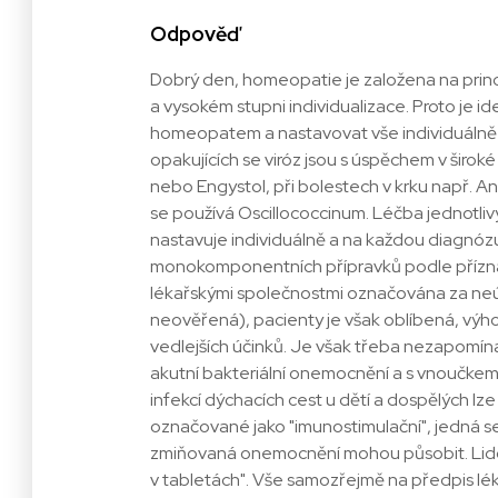
Odpověď
Dobrý den, homeopatie je založena na pri
a vysokém stupni individualizace. Proto je id
homeopatem a nastavovat vše individuálně 
opakujících se viróz jsou s úspěchem v širok
nebo Engystol, při bolestech v krku např. A
se používá Oscillococcinum. Léčba jednotl
nastavuje individuálně a na každou diagnózu
monokomponentních přípravků podle příznak
lékařskými společnostmi označována za ne
neověřená), pacienty je však oblíbená, výho
vedlejších účinků. Je však třeba nezapomína
akutní bakteriální onemocnění a s vnoučkem 
infekcí dýchacích cest u dětí a dospělých lze
označované jako "imunostimulační", jedná se 
zmiňovaná onemocnění mohou působit. Lidov
v tabletách". Vše samozřejmě na předpis lé