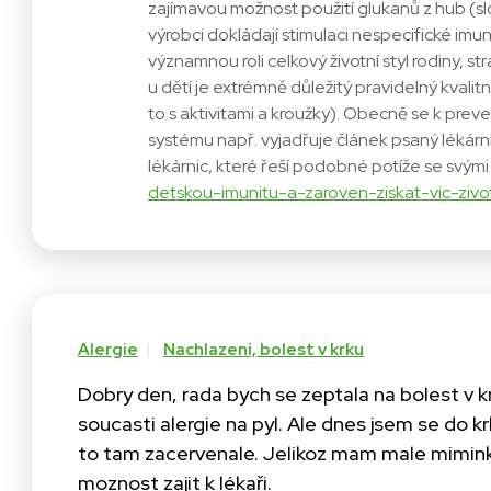
zajímavou možnost použití glukanů z hub (s
výrobci dokládají stimulaci nespecifické imuni
významnou roli celkový životní styl rodiny, 
u dětí je extrémně důležitý pravidelný kvali
to s aktivitami a kroužky). Obecně se k prev
systému např. vyjadřuje článek psaný léká
lékárnic, které řeší podobné potíže se svým
detskou-imunitu-a-zaroven-ziskat-vic-zivo
Alergie
Nachlazení, bolest v krku
Dobry den, rada bych se zeptala na bolest v krk
soucasti alergie na pyl. Ale dnes jsem se do 
to tam zacervenale. Jelikoz mam male mim
moznost zajit k lékaři.