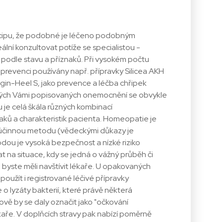
ncipu, že podobné je léčeno podobným
eální konzultovat potíže se specialistou -
podle stavu a příznaků. Při vysokém počtu
é prevenci používány např. přípravky Silicea AKH
ngin-Heel S, jako prevence a léčba chřipek
ivých Vámi popisovaných onemocnění se obvykle
 je celá škála různých kombinací
ů a charakteristik pacienta. Homeopatie je
účinnou metodu (vědeckými důkazy je
dou je vysoká bezpečnost a nízké riziko
t na situace, kdy se jedná o vážný průběh či
byste měli navštívit lékaře. U opakovaných
 použít i registrované léčivé přípravky
o lyzáty bakterií, které právě některá
ě by se daly označit jako "očkování
kaře. V doplňcích stravy pak nabízí poměrně