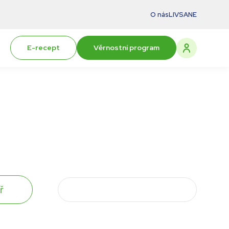
O nás
LIVSANE
E-recept
Věrnostní program
ř