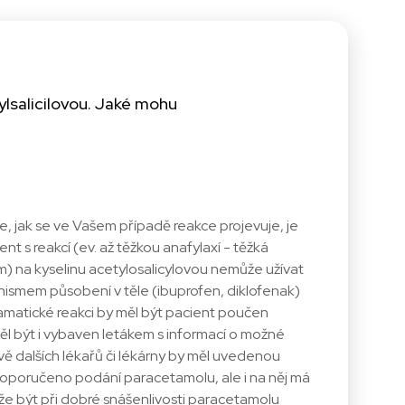
ylsalicilovou. Jaké mohu
, jak se ve Vašem případě reakce projevuje, je
 s reakcí (ev. až těžkou anafylaxí - těžká
em) na kyselinu acetylosalicylovou nemůže užívat
ismem působení v těle (ibuprofen, diklofenak)
 dramatické reakci by měl být pacient poučen
l být i vybaven letákem s informací o možné
ěvě dalších lékařů či lékárny by měl uvedenou
 doporučeno podání paracetamolu, ale i na něj má
může být při dobré snášenlivosti paracetamolu