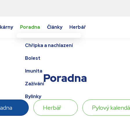
kárny
Poradna
Články
Herbář
Chřipka a nachlazení
Bolest
Imunita
Poradna
Zažívání
Bylinky
radna
Herbář
Pylový kalendá