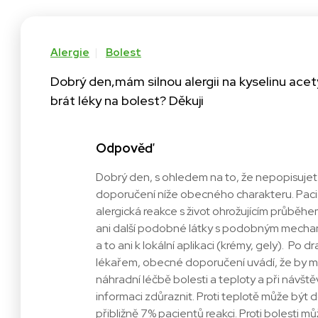
Alergie
Bolest
Dobrý den,mám silnou alergii na kyselinu acet
brát léky na bolest? Děkuji
Odpověď
Dobrý den, s ohledem na to, že nepopisujete
doporučení níže obecného charakteru. Pacient
alergická reakce s život ohrožujícím průběh
ani další podobné látky s podobným mechan
a to ani k lokální aplikaci (krémy, gely). Po
lékařem, obecné doporučení uvádí, že by mě
náhradní léčbě bolesti a teploty a při návšt
informaci zdůraznit. Proti teplotě může být
přibližně 7% pacientů reakci. Proti bolesti 