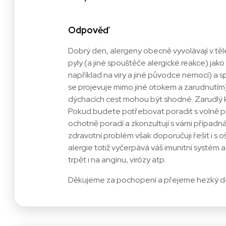
Odpověď
Dobrý den, alergeny obecně vyvolávají v těle
pyly (a jiné spouštěče alergické reakce) jako
například na viry a jiné původce nemocí) a sp
se projevuje mimo jiné otokem a zarudnutím)
dýchacích cest mohou být shodné. Zarudlý kr
Pokud budete potřebovat poradit s volně pro
ochotně poradí a zkonzultují s vámi případná 
zdravotní problém však doporučuji řešit i s
alergie totiž vyčerpává váš imunitní systém
trpět i na angínu, virózy atp.
Děkujeme za pochopení a přejeme hezký d