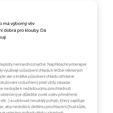
o má výborný vliv
ní dobrá pro klouby. Dá
uji.
 teploty není jednoznačné. Například kryoterapie
 využívají i působení chladu k léčbě některých
jde ale o krátké působení chladu střídané
. otužování vzduchem) platí vždy zásada
, že nedojde k nežádoucímu prochladnutí.
oblečený je důležité zvolit oděv přiměřeně
tr...) a udržovat neustálý pohyb, který zajišťuje
 je, aby nedošlo k delšímu prochlazení (husí kůže,
a je vnímáno individuálně v závislosti