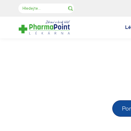
Lé
Po