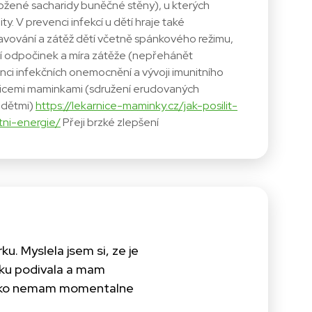
ložené sacharidy buněčné stěny), u kterých
ty. V prevenci infekcí u dětí hraje také
stravování a zátěž dětí včetně spánkového režimu,
tní odpočinek a míra zátěže (nepřehánět
enci infekčních onemocnění a vývoji imunitního
rnicemi maminkami (sdružení erudovaných
i dětmi)
https://lekarnice-maminky.cz/jak-posilit-
tni-energie/
Přeji brzké zlepšení
u. Myslela jsem si, ze je
krku podivala a mam
inko nemam momentalne