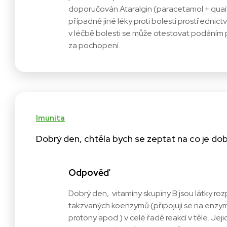
doporučován Ataralgin (paracetamol + quaif
případně jiné léky proti bolesti prostřednic
v léčbě bolesti se může otestovat podáním 
za pochopení.
Imunita
Dobrý den, chtěla bych se zeptat na co je dob
Odpověď
Dobrý den, vitamíny skupiny B jsou látky rozp
takzvaných koenzymů (připojují se na enzymy
protony apod.) v celé řadě reakcí v těle. Jeji