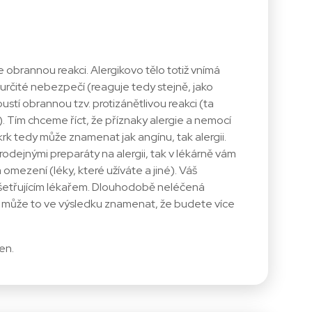
 obrannou reakci. Alergikovo tělo totiž vnímá
 určité nebezpečí (reaguje tedy stejně, jako
ustí obrannou tzv. protizánětlivou reakci (ta
. Tím chceme říct, že příznaky alergie a nemocí
k tedy může znamenat jak angínu, tak alergii.
dejnými preparáty na alergii, tak v lékárně vám
omezení (léky, které užíváte a jiné). Váš
 ošetřujícím lékařem. Dlouhodobě neléčená
 a může to ve výsledku znamenat, že budete více
en.