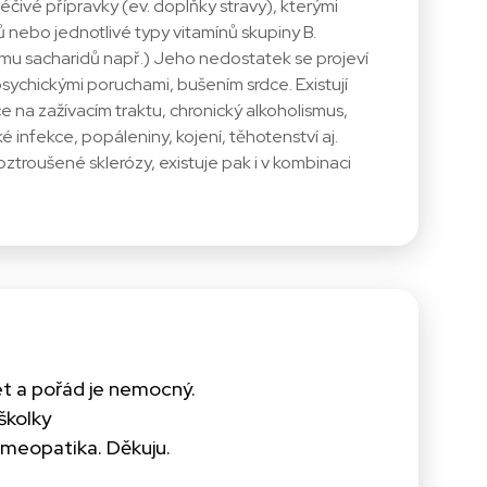
 léčivé přípravky (ev. doplňky stravy), kterými
nebo jednotlivé typy vitamínů skupiny B.
ismu sacharidů např.) Jeho nedostatek se projeví
ychickými poruchami, bušením srdce. Existují
 na zažívacím traktu, chronický alkoholismus,
 infekce, popáleniny, kojení, těhotenství aj.
oztroušené sklerózy, existuje pak i v kombinaci
et a pořád je nemocný.
školky
omeopatika. Děkuju.