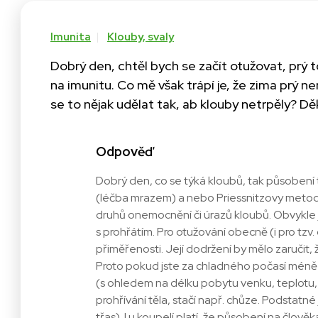
Imunita
Klouby, svaly
Dobrý den, chtěl bych se začít otužovat, prý t
na imunitu. Co mě však trápí je, že zima prý ne
se to nějak udělat tak, ab klouby netrpěly? Děk
Odpověď
Dobrý den, co se týká kloubů, tak působení
(léčba mrazem) a nebo Priessnitzovy metody
druhů onemocnění či úrazů kloubů. Obvykle 
s prohřátím. Pro otužování obecně (i pro tzv
přiměřenosti. Její dodržení by mělo zaručit
Proto pokud jste za chladného počasí méně 
(s ohledem na délku pobytu venku, teplotu, ví
prohřívání těla, stačí např. chůze. Podstatné
třas). I u koupelí platí, že působení na člověk