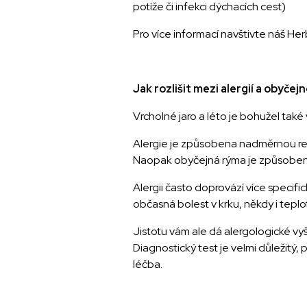
potíže či infekci dýchacích cest)
Pro více informací navštivte náš He
Jak rozlišit mezi alergií a obyče
Vrcholné jaro a léto je bohužel také 
Alergie je způsobena nadměrnou reakcí
Naopak obyčejná rýma je způsobena in
Alergii často doprovází více specifi
občasná bolest v krku, někdy i teplo
Jistotu vám ale dá alergologické vyš
Diagnostický test je velmi důležitý
léčba.