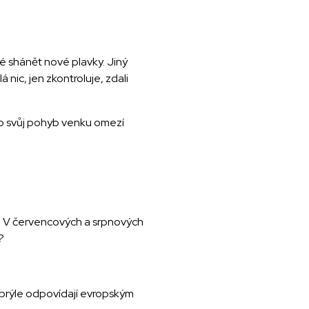
tné shánět nové plavky. Jiný
nic, jen zkontroluje, zdali
, co svůj pohyb venku omezí
ronz. V červencových a srpnových
?
e brýle odpovídají evropským