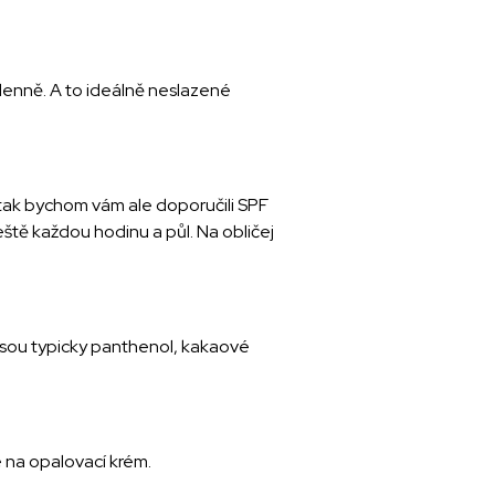
y denně. A to ideálně neslazené
 tak bychom vám ale doporučili SPF
ště každou hodinu a půl. Na obličej
ž jsou typicky panthenol, kakaové
 na opalovací krém.