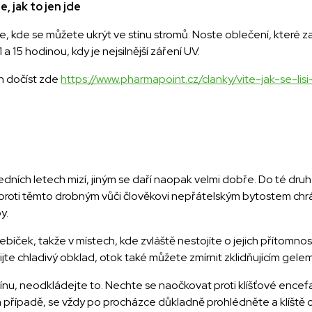
, jak to jen jde
e, kde se můžete ukrýt ve stínu stromů. Noste oblečení, které za
a 15 hodinou, kdy je nejsilnější záření UV.
ch dočíst zde
https://www.pharmapoint.cz/clanky/vite-jak-se-lis
edních letech mizí, jiným se daří naopak velmi dobře. Do té dru
e proti těmto drobným vůči člověkovi nepřátelským bytostem chrá
y.
řebíček, takže v místech, kde zvláště nestojíte o jejich přítomn
jte chladivý obklad, otok také můžete zmírnit zklidňujícím gelem
nu, neodkládejte to. Nechte se naočkovat proti klíšťové encefal
 případě, se vždy po procházce důkladně prohlédněte a klíště 