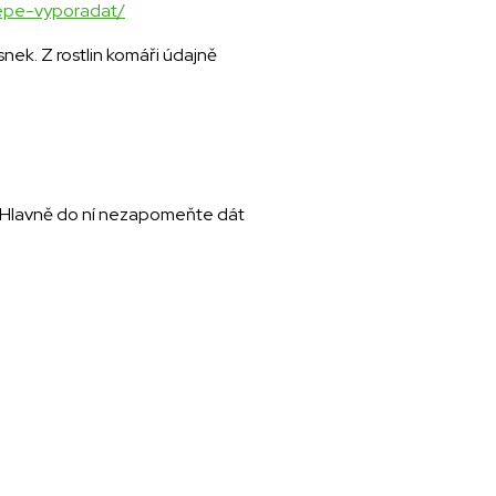
lepe-vyporadat/
nek. Z rostlin komáři údajně
su. Hlavně do ní nezapomeňte dát