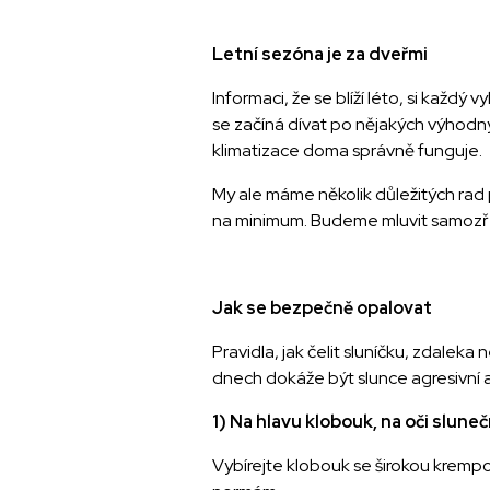
Letní sezóna je za dveřmi
Informaci, že se blíží léto, si každý
se začíná dívat po nějakých výhodnýc
klimatizace doma správně funguje.
My ale máme několik důležitých rad pro
na minimum. Budeme mluvit samozřejm
Jak se bezpečně opalovat
Pravidla, jak čelit sluníčku, zdaleka
dnech dokáže být slunce agresivní a 
1) Na hlavu klobouk, na oči sluneč
Vybírejte klobouk se širokou krempo