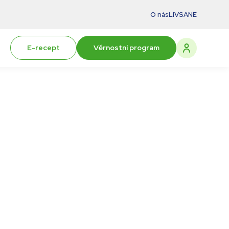
O nás
LIVSANE
E-recept
Věrnostní program