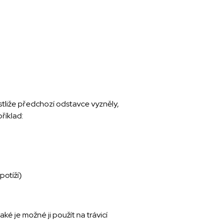
estliže předchozí odstavce vyzněly,
říklad:
potíží)
ké je možné ji použít na trávicí