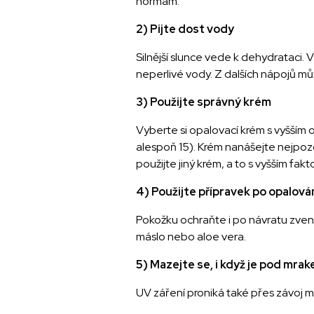
normám.
2) Pijte dost vody
Silnější slunce vede k dehydrataci. V
neperlivé vody. Z dalších nápojů m
3) Použijte správný krém
Vyberte si opalovací krém s vyšším 
alespoň 15). Krém nanášejte nejpozd
použijte jiný krém, a to s vyšším fak
4) Použijte přípravek po opalová
Pokožku ochraňte i po návratu zvenčí
máslo nebo aloe vera.
5)
Mazejte se, i když je pod mrak
UV záření proniká také přes závoj 