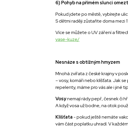
6) Pohyb na přímém slunci omezte
Pokud jdete po městě, vybírejte ulic
S dětmi raději zůstaňte doma mezi 11 
Více se můžete o UV záření a filtre
vase-kuze/
Nesnáze s obtížným hmyzem
Mnohá zvířata z české krajiny v posl
– vosy, komáři nebo klíšťata. Jak s
repelenty, máme pro vás ale i jiné tip
Vosy
nemají rády pepř, česnek či h
A když vosa už bodne, na otok použi
Klíšťata
- pokud ještě nemáte vakcí
vám část poplatku uhradí. V každém