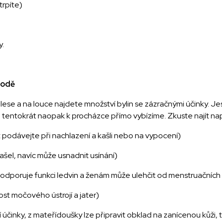
trpíte)
y.
írodě
 lese a na louce najdete množství bylin se zázračnými účinky. J
 tentokrát naopak k procházce přímo vybízíme. Zkuste najít nap
podávejte při nachlazení a kašli nebo na vypocení)
kašel, navíc může usnadnit usínání)
 podporuje funkci ledvin a ženám může ulehčit od menstruačních 
ost močového ústrojí a jater)
 účinky, z mateřídoušky lze připravit obklad na zanícenou kůži, ta