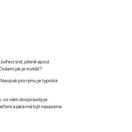
vířecí srst, plísně apod.
všem jak je rozlišit?
í. Naopak pro rýmu je typická
se, co vám doopravdy je.
patření a jaká má být nasazena