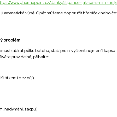
ttps://www.pharmapoint.cz/clanky/stipance-jak-se-s-nimi-nej
uzují aromatické vůně. Opět můžeme doporučit hřebíček nebo čes
ký problém
 Nemusí zabírat půlku batohu, stačí pro ni vyčlenit nejmenší kap
žíváte pravidelně, přibalte:
lštářkem i bez něj)
jem, nadýmání, zácpu)