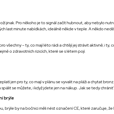
 vyloží jinak. Pro někoho je to signál začít hubnout, aby nebylo nu
h last minute nabídkách, ideálně někde v teple. A někdo nedělá 
 všechny – ty, co mají léto rádi a chtějí jej strávit aktivně; i ty
ě o zdravotních rizicích, které se s létem pojí.
 neplatí jen pro ty, co mají v plánu se vyvalit na pláži a chytat b
spálit se můžete, i když jdete jen na nákup. Jak se tedy chránit
ní brýle
u, brýle by na bočnici měli nést označení CE, které zaručuje, ž