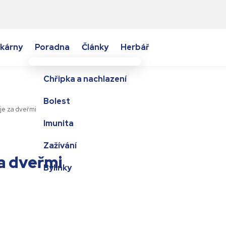
kárny
Poradna
Články
Herbář
Chřipka a nachlazení
Bolest
je za dveřmi
Imunita
Zažívání
za dveřmi
Bylinky