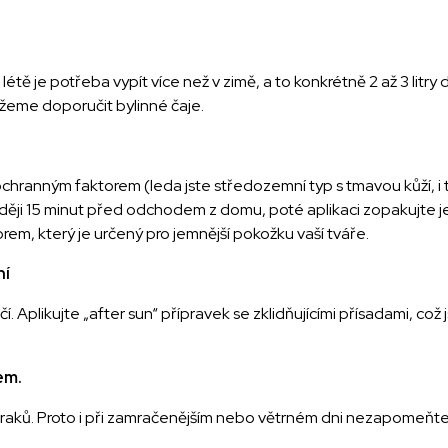
 létě je potřeba vypít více než v zimě, a to konkrétně 2 až 3 litr
ůžeme doporučit bylinné čaje.
ochranným faktorem (leda jste středozemní typ s tmavou kůží, i
ěji 15 minut před odchodem z domu, poté aplikaci zopakujte je
torem, který je určený pro jemnější pokožku vaší tváře.
ní
. Aplikujte „after sun“ přípravek se zklidňujícími přísadami, co
em.
mraků. Proto i při zamračenějším nebo větrném dni nezapomeňte