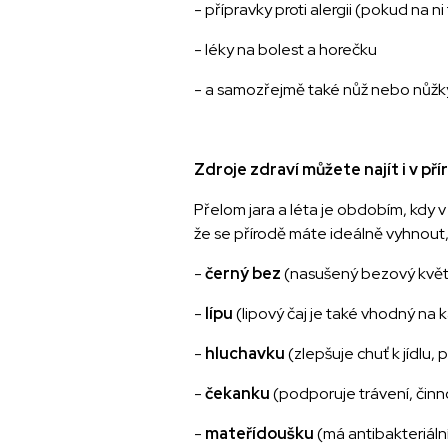
- přípravky proti alergii (pokud na ni 
- léky na bolest a horečku
- a samozřejmě také nůž nebo nůžk
Zdroje zdraví můžete najít i v př
Přelom jara a léta je obdobím, kdy v
že se přírodě máte ideálně vyhnout,
-
černý bez
(nasušený bezový květ 
-
lípu
(lipový čaj je také vhodný na 
-
hluchavku
(zlepšuje chuť k jídlu,
-
čekanku
(podporuje trávení, činn
-
mateřídoušku
(má antibakteriální