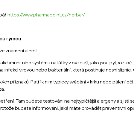
rbář
https://www.pharmapoint.cz/herbar/
jnou rýmou
ve znamení alergií.
 imunitního systému na látky v ovzduší, jako jsou pyl, roztoči, z
fekcí virovou nebo bakteriální, která postihuje nosní sliznici. O
ckých příznaků. Patří k nim typicky svědění v krku nebo pálení oč
ta.
etření. Tam budete testováni na nejtypičtější alergeny a zjistí 
, protože budete informováni, jaká máte provádět preventivní o