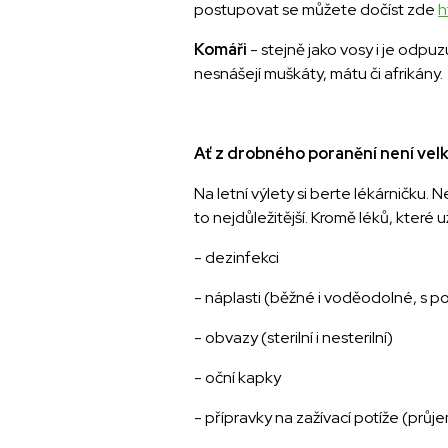
postupovat se můžete dočíst zde
h
Komáři
- stejně jako vosy i je odp
nesnášejí muškáty, mátu či afrikány.
Ať z drobného poranění není vel
Na letní výlety si berte lékárničku.
to nejdůležitější. Kromě léků, které u
- dezinfekci
- náplasti (běžné i voděodolné, s po
- obvazy (sterilní i nesterilní)
- oční kapky
- přípravky na zažívací potíže (prů