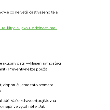
kryje co největší část vašeho těla.
i-uv-filtry-a-jakou-odolnost-ma-
hé skupiny patří vyhlášení sympaťáci
nit? Preventivně lze použít
ost, doporučujeme tato aromata.
.
itidě. Vaše zdravotní pojišťovna
co nejdříve vytáhněte. Jak