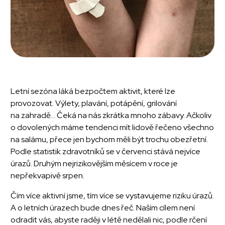
Letní sezóna láká bezpočtem aktivit, které lze
provozovat. Výlety, plavání, potápění, grilování
na zahradě... Čeká na nás zkrátka mnoho zábavy. Ačkoliv
o dovolených máme tendenci mít lidově řečeno všechno
na salámu, přece jen bychom měli být trochu obezřetní.
Podle statistik zdravotníků se v červenci stává nejvíce
úrazů. Druhým nejrizikovějším měsícem v roce je
nepřekvapivě srpen.
Čím více aktivní jsme, tím více se vystavujeme riziku úrazů.
A o letních úrazech bude dnes řeč. Naším cílem není
odradit vás, abyste raději v létě nedělali nic, podle rčení