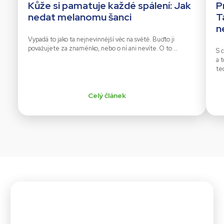
Kůže si pamatuje každé spálení: Jak
P
nedat melanomu šanci
T
n
Vypadá to jako ta nejnevinnější věc na světě. Buďto ji
považujete za znaménko, nebo o ní ani nevíte. O to …
S c
a 
te
Celý článek