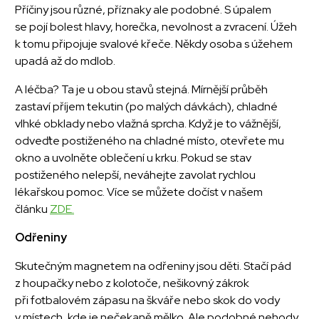
Příčiny jsou různé, příznaky ale podobné. S úpalem
se pojí bolest hlavy, horečka, nevolnost a zvracení. Úžeh
k tomu připojuje svalové křeče. Někdy osoba s úžehem
upadá až do mdlob.
A léčba? Ta je u obou stavů stejná. Mírnější průběh
zastaví příjem tekutin (po malých dávkách), chladné
vlhké obklady nebo vlažná sprcha. Když je to vážnější,
odveďte postiženého na chladné místo, otevřete mu
okno a uvolněte oblečení u krku. Pokud se stav
postiženého nelepší, neváhejte zavolat rychlou
lékařskou pomoc. Více se můžete dočíst v našem
článku
ZDE.
Odřeniny
Skutečným magnetem na odřeniny jsou děti. Stačí pád
z houpačky nebo z kolotoče, nešikovný zákrok
při fotbalovém zápasu na škváře nebo skok do vody
v místech, kde je nečekaně mělko. Ale podobné nehody