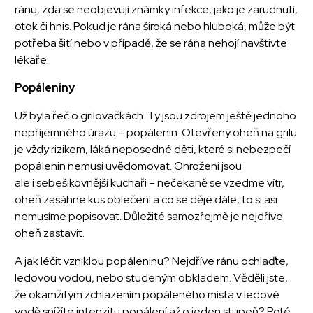
ránu, zda se neobjevují známky infekce, jako je zarudnutí,
otok či hnis. Pokud je rána široká nebo hluboká, může být
potřeba šití nebo v případě, že se rána nehojí navštivte
lékaře.
Popáleniny
Už byla řeč o grilovačkách. Ty jsou zdrojem ještě jednoho
nepříjemného úrazu – popálenin. Otevřený oheň na grilu
je vždy rizikem, láká neposedné děti, které si nebezpečí
popálenin nemusí uvědomovat. Ohrožení jsou
ale i sebešikovnější kuchaři – nečekaně se vzedme vítr,
oheň zasáhne kus oblečení a co se děje dále, to si asi
nemusíme popisovat. Důležité samozřejmě je nejdříve
oheň zastavit.
A jak léčit vzniklou popáleninu? Nejdříve ránu ochlaďte,
ledovou vodou, nebo studeným obkladem. Věděli jste,
že okamžitým zchlazením popáleného místa v ledové
vodě snížíte intenzitu popálení až o jeden stupeň? Poté