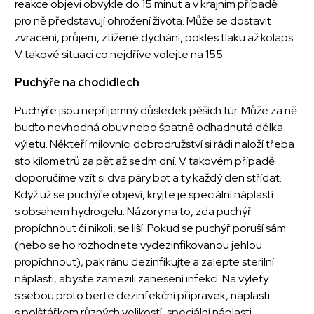
reakce objeví obvykle do 15 minut a v krajním případě
pro ně představují ohrožení života. Může se dostavit
zvracení, průjem, ztížené dýchání, pokles tlaku až kolaps.
V takové situaci co nejdříve volejte na 155.
Puchýře na chodidlech
Puchýře jsou nepříjemný důsledek pěších túr. Může za ně
buďto nevhodná obuv nebo špatně odhadnutá délka
výletu. Někteří milovníci dobrodružství si rádi naloží třeba
sto kilometrů za pět až sedm dní. V takovém případě
doporučíme vzít si dva páry bot a ty každý den střídat.
Když už se puchýře objeví, kryjte je speciální náplastí
s obsahem hydrogelu. Názory na to, zda puchýř
propíchnout či nikoli, se liší. Pokud se puchýř poruší sám
(nebo se ho rozhodnete vydezinfikovanou jehlou
propíchnout), pak ránu dezinfikujte a zalepte sterilní
náplastí, abyste zamezili zanesení infekcí. Na výlety
s sebou proto berte dezinfekční přípravek, náplasti
s polštářkem různých velikostí, speciální náplasti