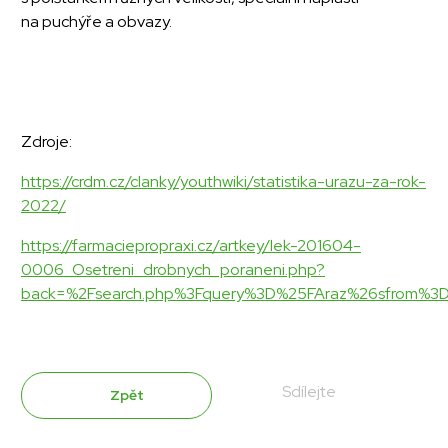
na puchýře a obvazy.
Zdroje:
https://crdm.cz/clanky/youthwiki/statistika-urazu-za-rok-
2022/
https://farmaciepropraxi.cz/artkey/lek-201604-
0006_Osetreni_drobnych_poraneni.php?
back=%2Fsearch.php%3Fquery%3D%25FAraz%26sfrom%
Sdílejte
Zpět