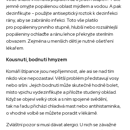
jemně omyjte popálenou oblast mýdlem a vodou. A pak
dezinfikujte – použijte antiseptický roztok k dezinfekci
rány, aby se zabránilo infekci. Toto vše platilo
pro popáleniny prvního stupně, hlubší nebo rozsáhlejší
popáleniny ochlaďte a ránu lehce překryjte sterilním
obvazem. Zejména u menších dětí je nutné ošetření
lékařem.
Kousnutí, bodnutí hmyzem
Komáří štípance jsou nepříjemnost, ale asi se nad tím
nikdo více nepozastaví. Větší problém představují vosy
nebo sršni. Jejich bodnutí může skutečně hodně bolet,
místo vpichu vydezinfikujte a přiložte studený obklad.
Když se objeví velký otok a s ním spojené svědění,
tak na řadu přichází chladivá mast nebo antihistaminika,
o vhodné volbě se můžete poradit v lékárně.
Zvláštní pozor si musí dávat alergici. U nich se závažné