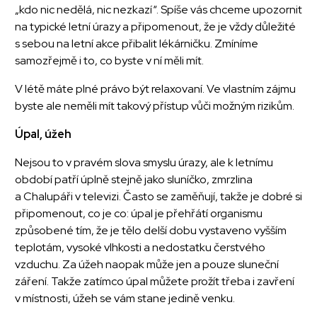
„kdo nic nedělá, nic nezkazí“. Spíše vás chceme upozornit
na typické letní úrazy a připomenout, že je vždy důležité
s sebou na letní akce přibalit lékárničku. Zmíníme
samozřejmě i to, co byste v ní měli mít.
V létě máte plné právo být relaxovaní. Ve vlastním zájmu
byste ale neměli mít takový přístup vůči možným rizikům.
Úpal, úžeh
Nejsou to v pravém slova smyslu úrazy, ale k letnímu
období patří úplně stejně jako sluníčko, zmrzlina
a Chalupáři v televizi. Často se zaměňují, takže je dobré si
připomenout, co je co: úpal je přehřátí organismu
způsobené tím, že je tělo delší dobu vystaveno vyšším
teplotám, vysoké vlhkosti a nedostatku čerstvého
vzduchu. Za úžeh naopak může jen a pouze sluneční
záření. Takže zatímco úpal můžete prožít třeba i zavření
v místnosti, úžeh se vám stane jedině venku.