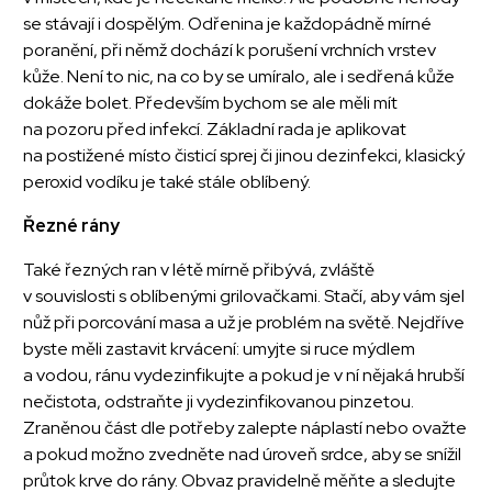
se stávají i dospělým. Odřenina je každopádně mírné
poranění, při němž dochází k porušení vrchních vrstev
kůže. Není to nic, na co by se umíralo, ale i sedřená kůže
dokáže bolet. Především bychom se ale měli mít
na pozoru před infekcí. Základní rada je aplikovat
na postižené místo čisticí sprej či jinou dezinfekci, klasický
peroxid vodíku je také stále oblíbený.
Řezné rány
Také řezných ran v létě mírně přibývá, zvláště
v souvislosti s oblíbenými grilovačkami. Stačí, aby vám sjel
nůž při porcování masa a už je problém na světě. Nejdříve
byste měli zastavit krvácení: umyjte si ruce mýdlem
a vodou, ránu vydezinfikujte a pokud je v ní nějaká hrubší
nečistota, odstraňte ji vydezinfikovanou pinzetou.
Zraněnou část dle potřeby zalepte náplastí nebo ovažte
a pokud možno zvedněte nad úroveň srdce, aby se snížil
průtok krve do rány. Obvaz pravidelně měňte a sledujte