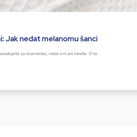
í: Jak nedat melanomu šanci
 považujete za znaménko, nebo o ní ani nevíte. O to …