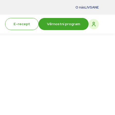
O nás
LIVSANE
E-recept
Věrnostní program