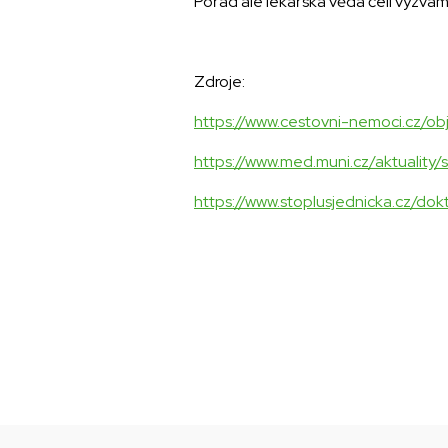
Pořád ale lékařská věda čelí výzvám.
Zdroje:
https://www.cestovni-nemoci.cz/ob
https://www.med.muni.cz/aktualit
https://www.stoplusjednicka.cz/do