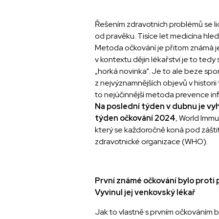
Řešením zdravotních problémů se li
od pravěku. Tisíce let medicína hledá
Metoda očkování je přitom známá j
v kontextu dějin lékařství je to ted
„horká novinka“. Je to ale beze spo
z nejvýznamnějších objevů v historii
to nejúčinnější metoda prevence in
Na poslední týden v dubnu je vy
týden očkování 2024
, World Imm
který se každoročně koná pod zášt
zdravotnické organizace (WHO).
První známé očkování bylo proti
Vyvinul jej venkovský lékař
Jak to vlastně s prvním očkováním 