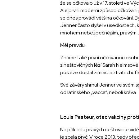
že se očkovalo už v 17. století ve V
Ale první moderní způsob očkování př
se dnes provádí většina očkování. Byl
Jenner často slyšel v usedlostech, k
mnohem nebezpečnějším, pravým. A 
Měl pravdu.
Známe také první očkovanou osobu.
z neštovičných lézí Sarah Nelmsové,
posléze dostal zimnici a ztratil chuť 
Své závěry shrnul Jenner ve svém sp
od latinského „vacca“, neboli kráva.
Louis Pasteur, otec vakcíny proti
Na příkladu pravých neštovic je vidět
je zcela pryč. V roce 2013, tedy pře