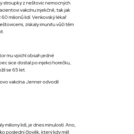
aly stroupky z neštovic nemocných.
cientovi vakcínu injekčně, tak jak
ž 60 milionů lidí. Venkovský lékař
eštovicemi, získaly imunitu vůči těm
t.
tor mu vpíchl obsah jedné
ec sice dostal po injekci horečku,
il se 65 let.
Slovo vakcína Jenner odvodil
 miliony lidí, je dnes minulostí. Ano,
ako poslední člověk, který kdy měl