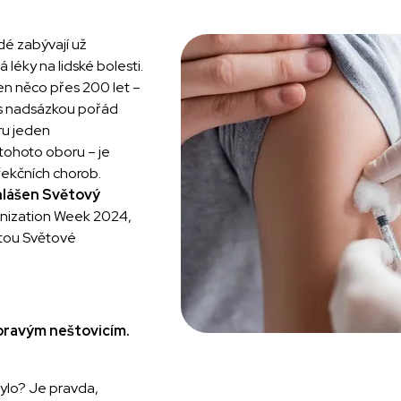
dé zabývají už
 léky na lidské bolesti.
en něco přes 200 let –
y s nadsázkou pořád
ru jeden
 tohoto oboru – je
fekčních chorob.
hlášen Světový
unization Week 2024,
itou Světové
 pravým neštovicím.
bylo? Je pravda,