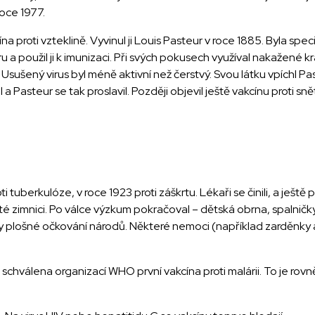
roce 1977.
 proti vzteklině. Vyvinul ji Louis Pasteur v roce 1885. Byla spec
u a použil ji k imunizaci. Při svých pokusech využíval nakažené 
e. Usušený virus byl méně aktivní než čerstvý. Svou látku vpíchl P
a Pasteur se tak proslavil. Později objevil ještě vakcínu proti sn
i tuberkulóze, v roce 1923 proti záškrtu. Lékaři se činili, a ještě
té zimnici. Po válce výzkum pokračoval – dětská obrna, spalničk
ily plošné očkování národů. Některé nemoci (například zarděnky
chválena organizací WHO první vakcína proti malárii. To je rovně