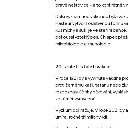
pravé neštovice – a to konkrétně v 
Další významnou vakcínou byla vakcína
Pasteur vytvořil oslabenou formu vir
kus míchy a sušil je ve sterilní baňc
pokousal vzteklý pes. Chlapec přežil 
mikrobiologie a imunologie.
20. století: století vakcín
V roce 1921 byla vyvinuta vakcína prot
proti černému kašli, tetanu nebo žlu
rozpoznaly účinky očkování, vyhlás
za téměř vymýcené.
Výzkum pokračuje. V roce 2021 byla s
umírají ročně tři miliony lidí.