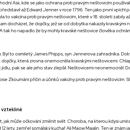
ýchodní Asii, kde se jako ochrana proti pravým neštovicím použív
edstavil až Edward Jenner v roce 1796. Ten jako první vpíchl pa
a to vakcína proti pravým neštovicím, které v 18. století zabily a
am docházel, že dojičky, jež se od dobytka nakazily kravskými n
tak ho napadlo že by mohly kravské neštovice člověka ochráni
 Byl to osmiletý James Phipps, syn Jennerova zahradníka. Dok
 dojičky, která zrovna onemocněla kravskými neštovicemi. Chlap
k jídlu, pak se ale jeho stav zlepšil. Neštovicemi neonemocněl. Dož
ise Zkoumání příčin a účinků vakcíny proti pravým neštovicím. 
 vzteklině
, jak může očkování změnit svět. Choroba, na kterou kdysi umíraly
d 12 lety, zemřel somálský kuchař Ali Maow Maalin. Ten je znám j