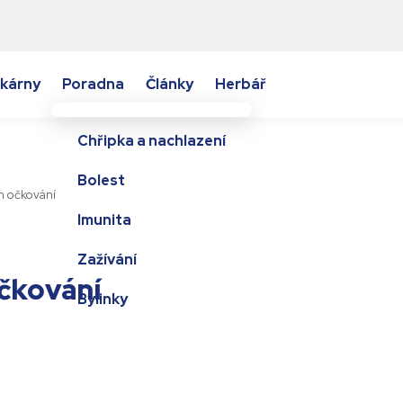
kárny
Poradna
Články
Herbář
Chřipka a nachlazení
Bolest
n očkování
Imunita
Zažívání
čkování
Bylinky