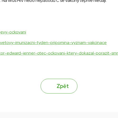
 Na virus HIV nebo hepatitidu C se vakcíny teprve hledají.
jevy-ockovani
y/svetovy-imunizacni-tyden-pripomina-vyznam-vakcinace
ktor-edward-jenner-otec-ockovani-ktery-dokazal-porazit-smr
Zpět