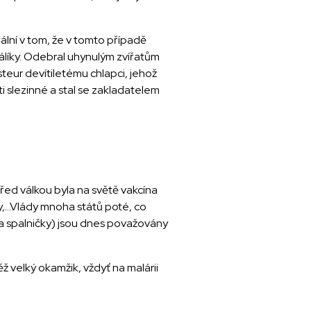
iální v tom, že v tomto případě
králíky. Odebral uhynulým zvířatům
asteur devítiletému chlapci, jehož
ěti slezinné a stal se zakladatelem
 před válkou byla na světě vakcína
y,...Vlády mnoha států poté, co
 a spalničky) jsou dnes považovány
ž velký okamžik, vždyť na malárii