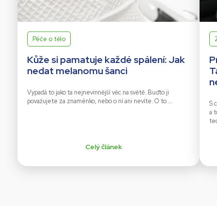
Péče o tělo
Kůže si pamatuje každé spálení: Jak
P
nedat melanomu šanci
T
n
Vypadá to jako ta nejnevinnější věc na světě. Buďto ji
považujete za znaménko, nebo o ní ani nevíte. O to …
S c
a 
te
Celý článek