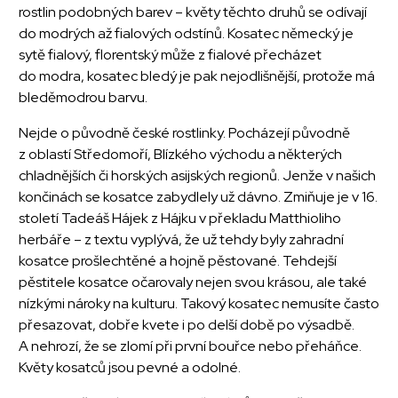
rostlin podobných barev – květy těchto druhů se odívají
do modrých až fialových odstínů. Kosatec německý je
sytě fialový, florentský může z fialové přecházet
do modra, kosatec bledý je pak nejodlišnější, protože má
bleděmodrou barvu.
Nejde o původně české rostlinky. Pocházejí původně
z oblastí Středomoří, Blízkého východu a některých
chladnějších či horských asijských regionů. Jenže v našich
končinách se kosatce zabydlely už dávno. Zmiňuje je v 16.
století Tadeáš Hájek z Hájku v překladu Matthioliho
herbáře – z textu vyplývá, že už tehdy byly zahradní
kosatce prošlechtěné a hojně pěstované. Tehdejší
pěstitele kosatce očarovaly nejen svou krásou, ale také
nízkými nároky na kulturu. Takový kosatec nemusíte často
přesazovat, dobře kvete i po delší době po výsadbě.
A nehrozí, že se zlomí při první bouřce nebo přeháňce.
Květy kosatců jsou pevné a odolné.