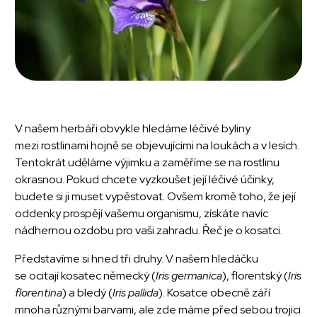
V našem herbáři obvykle hledáme léčivé byliny
mezi rostlinami hojně se objevujícími na loukách a v lesích.
Tentokrát uděláme výjimku a zaměříme se na rostlinu
okrasnou. Pokud chcete vyzkoušet její léčivé účinky,
budete si ji muset vypěstovat. Ovšem kromě toho, že její
oddenky prospějí vašemu organismu, získáte navíc
nádhernou ozdobu pro vaši zahradu. Řeč je o kosatci.
Představíme si hned tři druhy. V našem hledáčku
se ocitají kosatec německý (
Iris germanica
), florentský (
Iris
florentina
) a bledý (
Iris pallida
). Kosatce obecně září
mnoha různými barvami, ale zde máme před sebou trojici