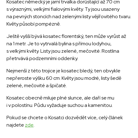
Kosatec německý je jarní trvalka dorůstající až 70 cm
s výraznými, velkými fialovými květy. Ty jsou usazeny
na pevných stoncích nad zelenými listy vějířovitého tvaru.
Květy působí pompézně.
Ještě vyšší bývá kosatec florentský, ten může vyrůst až
na 1 metr. Je to vytrvalá bylina s přímou lodyhou,
s velkými květy. Listy jsou zelené, mečovité. Rostlina
přetrvává podzemními oddenky.
Nejmenší z této trojice je kosatec bledý, ten obvykle
nepřeroste výšku 60 cm. Květy jsou modré, listy šedě
zelené, mečovité a špičaté.
Kosatec obecně miluje plné slunce, ale daří se mu
i v polostínu. Půdu vyžaduje suchou a kamenitou.
Pokud se chcete o Kosatci dozvědět více, celý článek
najdete
zde
.