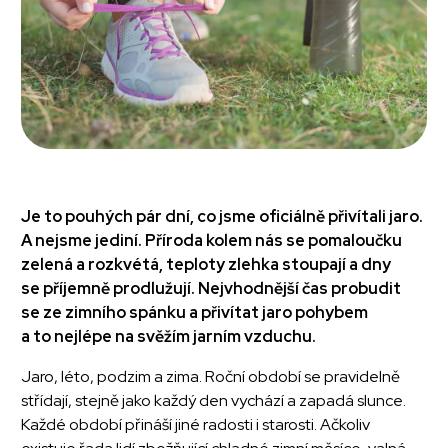
Je to pouhých pár dní, co jsme oficiálně přivítali jaro.
A nejsme jediní. Příroda kolem nás se pomaloučku
zelená a rozkvétá, teploty zlehka stoupají a dny
se příjemně prodlužují. Nejvhodnější čas probudit
se ze zimního spánku a přivítat jaro pohybem
a to nejlépe na svěžím jarním vzduchu.
Jaro, léto, podzim a zima. Roční období se pravidelně
střídají, stejně jako každý den vychází a zapadá slunce.
Každé období přináší jiné radosti i starosti. Ačkoliv