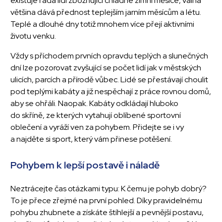
existuje řada lidí zbožňující chladné zimní měsíce, valná
většina dává přednost teplejším jarním měsícům a létu.
Teplé a dlouhé dny totiž mnohem více přejí aktivními
životu venku.
Vždy s příchodem prvních opravdu teplých a slunečných
dní lze pozorovat zvyšující se počet lidí jak v městských
ulicích, parcích a přírodě vůbec. Lidé se přestávají choulit
pod teplými kabáty a již nespěchají z práce rovnou domů,
aby se ohřáli. Naopak. Kabáty odkládají hluboko
do skříně, ze kterých vytahují oblíbené sportovní
oblečení a vyráží ven za pohybem. Přidejte se i vy
a najděte si sport, který vám přinese potěšení.
Pohybem k lepší postavě i náladě
Neztrácejte čas otázkami typu: K čemu je pohyb dobrý?
To je přece zřejmé na první pohled. Díky pravidelnému
pohybu zhubnete a získáte štíhlejší a pevnější postavu,