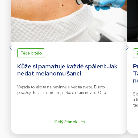
Péče o tělo
Kůže si pamatuje každé spálení: Jak
P
nedat melanomu šanci
T
n
Vypadá to jako ta nejnevinnější věc na světě. Buďto ji
považujete za znaménko, nebo o ní ani nevíte. O to …
S c
a 
te
Celý článek