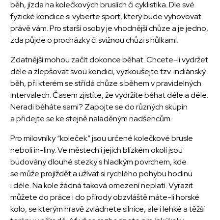
běh, jízda na kolečkových bruslích či cyklistika. Dle své
fyzické kondice si vyberte sport, který bude vyhovovat
právě vám. Pro starší osoby je vhodnější chůze a je jedno,
zda půjde o procházky či svižnou chůzi s hůlkami.
Zdatnější mohou začít dokonce běhat. Chcete-li vydržet
déle a zlepšovat svou kondici, vyzkoušejte tzv. indiánský
běh, při kterém se střídá chůze s během v pravidelných
intervalech. Časem zjistíte, že vydržíte běhat déle a déle.
Neradi běháte sami? Zapojte se do různých skupin
a přidejte se ke stejně naladěným nadšencům.
Pro milovníky “koleček” jsou určené kolečkové brusle
neboli in-liny. Ve městech i jejich blízkém okolí jsou
budovány dlouhé stezky s hladkým povrchem, kde
se může projíždět a užívat si rychlého pohybu hodinu
i déle. Na kole žádná taková omezení neplatí. Vyrazit
můžete do práce i do přírody obzvláště máte-li horské
kolo, se kterým hravě zvládnete silnice, ale i lehké a těžší