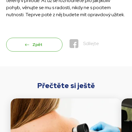
terény v přírodě. Ať už se rozhodnete pro jakýkoliv
pohyb, věnujte se mu s radostí, nikdy ne s pocitem
nutnosti. Teprve poté z něj budete mít opravdový užitek.
Sdílejte
Zpět
Přečtěte si ještě