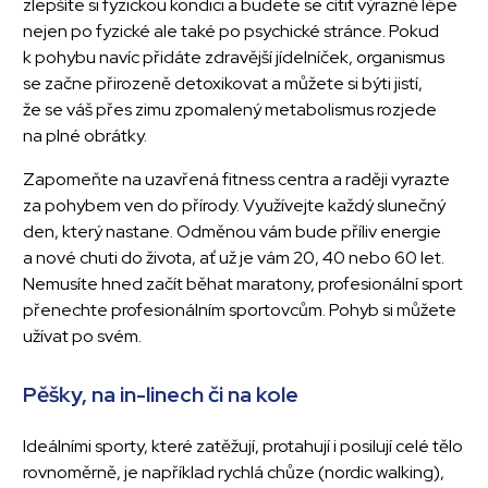
zlepšíte si fyzickou kondici a budete se cítit výrazně lépe
nejen po fyzické ale také po psychické stránce. Pokud
k pohybu navíc přidáte zdravější jídelníček, organismus
se začne přirozeně detoxikovat a můžete si býti jistí,
že se váš přes zimu zpomalený metabolismus rozjede
na plné obrátky.
Zapomeňte na uzavřená fitness centra a raději vyrazte
za pohybem ven do přírody. Využívejte každý slunečný
den, který nastane. Odměnou vám bude příliv energie
a nové chuti do života, ať už je vám 20, 40 nebo 60 let.
Nemusíte hned začít běhat maratony, profesionální sport
přenechte profesionálním sportovcům. Pohyb si můžete
užívat po svém.
Pěšky, na in-linech či na kole
Ideálními sporty, které zatěžují, protahují i posilují celé tělo
rovnoměrně, je například rychlá chůze (nordic walking),