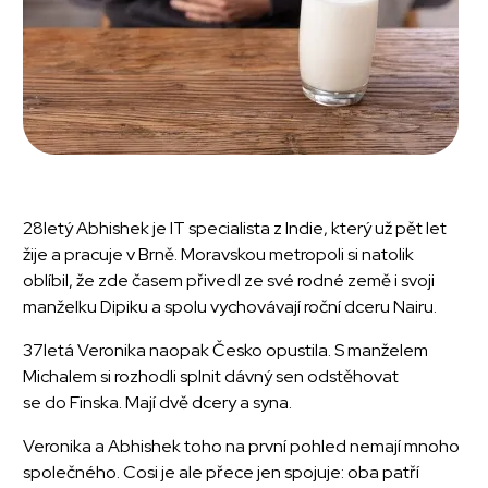
28letý Abhishek je IT specialista z Indie, který už pět let
žije a pracuje v Brně. Moravskou metropoli si natolik
oblíbil, že zde časem přivedl ze své rodné země i svoji
manželku Dipiku a spolu vychovávají roční dceru Nairu.
37letá Veronika naopak Česko opustila. S manželem
Michalem si rozhodli splnit dávný sen odstěhovat
se do Finska. Mají dvě dcery a syna.
Veronika a Abhishek toho na první pohled nemají mnoho
společného. Cosi je ale přece jen spojuje: oba patří