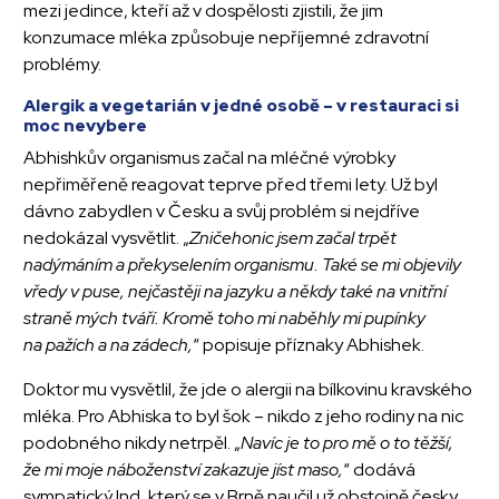
mezi jedince, kteří až v dospělosti zjistili, že jim
konzumace mléka způsobuje nepříjemné zdravotní
problémy.
Alergik a vegetarián v jedné osobě – v restauraci si
moc nevybere
Abhishkův organismus začal na mléčné výrobky
nepřiměřeně reagovat teprve před třemi lety. Už byl
dávno zabydlen v Česku a svůj problém si nejdříve
nedokázal vysvětlit. „
Zničehonic jsem začal trpět
nadýmáním a překyselením organismu. Také se mi objevily
vředy v puse, nejčastěji na jazyku a někdy také na vnitřní
straně mých tváří. Kromě toho mi naběhly mi pupínky
na pažích a na zádech,
“ popisuje příznaky Abhishek.
Doktor mu vysvětlil, že jde o alergii na bílkovinu kravského
mléka. Pro Abhiska to byl šok – nikdo z jeho rodiny na nic
podobného nikdy netrpěl. „
Navíc je to pro mě o to těžší,
že mi moje náboženství zakazuje jíst maso,
“ dodává
sympatický Ind, který se v Brně naučil už obstojně česky.