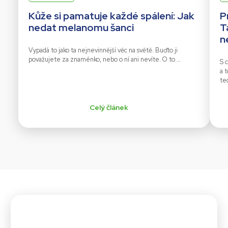
Kůže si pamatuje každé spálení: Jak
P
nedat melanomu šanci
T
n
Vypadá to jako ta nejnevinnější věc na světě. Buďto ji
považujete za znaménko, nebo o ní ani nevíte. O to …
S c
a 
te
Celý článek