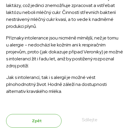
laktázy, což jedinci znemožňuje zpracovat a vstřebat
laktózu neboli mléčný cukr. Činností střevních bakterií
nestrávený mléčný cukr kvasí, a to vede k nadměrné
produkci plynů.
Příznaky intolerance jsou nicméně mírnější, než je tomu
u alergie – nedochází ke kožním ani k respiračním
projevům, proto (jak dokazuje případ Veroniky) je možné
s intolerancí žít i řadu let, aniž by postižený rozpoznal
zdroj potíží.
Jak s intolerancí, tak i s alergií je možné vést
plnohodnotný život. Hodně záleží na dostupnosti
alternativ kravského mléka.
Sdílejte
Zpět