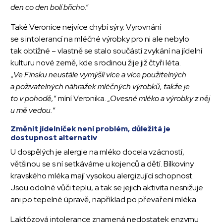
den co den bolí břicho
.“
Také Veronice nejvíce chybí sýry. Vyrovnání
se s intolerancí na mléčné výrobky pro ni ale nebylo
tak obtížné – vlastně se stalo součástí zvykání na jídelní
kulturu nové země, kde s rodinou žije již čtyři léta.
„
Ve Finsku neustále vymýšlí více a více použitelných
a poživatelných náhražek mléčných výrobků, takže je
to v pohodě,
“ míní Veronika.
„Ovesné mléko a výrobky z něj
u mě vedou.
“
Změnit jídelníček není problém, důležitá je
dostupnost alternativ
U dospělých je alergie na mléko docela vzácností,
většinou se s ní setkáváme u kojenců a dětí. Bílkoviny
kravského mléka mají vysokou alergizující schopnost.
Jsou odolné vůči teplu, a tak se jejich aktivita nesnižuje
ani po tepelné úpravě, například po převaření mléka.
Laktózová intolerance znamená nedostatek enzymu