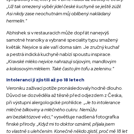
„
Už tak omezený výběr jídel české kuchyně se ještě zúžil.
Asi nikdy zase neochutnám můj oblíbený nakládaný
hermelín.
“
Abhishek si v restauracích může dopřát nanejvýš
samotné hranolky a vybrané speciality typu smažený
květák. Nejvíce si ale vaří doma sám. Je zručný kuchař
a pestrá indická kuchyně nabízí spoustu inspirace.
„
Kravské mléko nejvíce nahrazuji sójovým, mandlovým
a kokosovým mlékem. Také často jím tofu a zeleninu.
“
Intoleranci jí zjistili až po 18 letech
Veroniku zažívací potíže pronásledovaly hodně dlouho.
Důvod se dozvěděla až těsně před odjezdem z Česka,
při výstupní alergologické prohlídce. „
Je to intolerance
mléčné bílkoviny a mléčného cukru. Nemůžu
ani bezlaktózové věci,
“ vysvětluje nadšená fotografka
finské přírody. „
Když mi to doktor oznámil, přijala jsem
to vlastně s ulehčením. Konečně někdo zjistil, proč mě 18 let