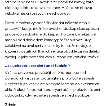
středového nervu. Zákrok je to poměrně krátký, zato
dlouhá je doba rekonvalescence. Můžete se obávat
několikaměsíční pracovní neschopnosti.
Proto je možná výhodnější vyhledat některé z mála
pracovišť, kde je možné provést endoskopickou operaci.
Endoskop se dostane do karpálního tunelu a lékaři pak
mohou pod dohledem kamery přeříznout vaz. Díky
selektivnímu uvolnění vazu a díky tomu, že nedojde
k jizvení v ostatních tkáních se ruka obvykle zahojí daleko
rychleji. A jako památka vám zůstane jen kratičká jizvička.
Jak uchovat karpální tunel funkční?
V rámci prevence provádějte méně monotónních
pohybů ruky a častěji protahujte a procvičujte zápěstí.
Nepřetěžujte vaše ruce a nevytáčejte ho do extrémních
úhlů. A dlouhá období stereotypní práce proložte fázemi
odpočinku, kdy necháte zápěstí ve střední poloze.
Zdroje: