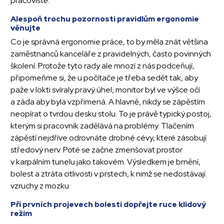
pracoviště.
Alespoň trochu pozornosti pravidlům ergonomie
věnujte
Co je správná ergonomie práce, to by měla znát většina
zaměstnanců kanceláře z pravidelných, často povinných
školení. Protože tyto rady ale mnozí z nás podceňují,
připomeňme si, že u počítače je třeba sedět tak, aby
paže v lokti svíraly pravý úhel, monitor byl ve výšce očí
a záda aby byla vzpřímená. A hlavně, nikdy se zápěstím
neopírat o tvrdou desku stolu. To je právě typický postoj,
kterým si pracovník zadělává na problémy. Tlačením
zápěstí nejdříve odrovnáte drobné cévy, které zásobují
středový nerv. Poté se začne zmenšovat prostor
v karpálním tunelu jako takovém. Výsledkem je brnění,
bolest a ztráta citlivosti v prstech, k nimž se nedostávají
vzruchy z mozku.
Při prvních projevech bolesti dopřejte ruce klidový
režim