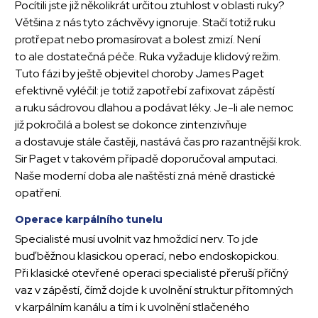
Pocítili jste již několikrát určitou ztuhlost v oblasti ruky?
Většina z nás tyto záchvěvy ignoruje. Stačí totiž ruku
protřepat nebo promasírovat a bolest zmizí. Není
to ale dostatečná péče. Ruka vyžaduje klidový režim.
Tuto fázi by ještě objevitel choroby James Paget
efektivně vyléčil: je totiž zapotřebí zafixovat zápěstí
a ruku sádrovou dlahou a podávat léky. Je-li ale nemoc
již pokročilá a bolest se dokonce zintenzivňuje
a dostavuje stále častěji, nastává čas pro razantnější krok.
Sir Paget v takovém případě doporučoval amputaci.
Naše moderní doba ale naštěstí zná méně drastické
opatření.
Operace karpálního tunelu
Specialisté musí uvolnit vaz hmoždící nerv. To jde
buď běžnou klasickou operací, nebo endoskopickou.
Při klasické otevřené operaci specialisté přeruší příčný
vaz v zápěstí, čímž dojde k uvolnění struktur přítomných
v karpálním kanálu a tím i k uvolnění stlačeného