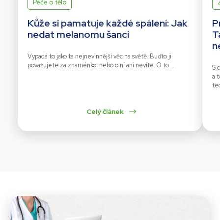
Péče o tělo
Kůže si pamatuje každé spálení: Jak
P
nedat melanomu šanci
T
n
Vypadá to jako ta nejnevinnější věc na světě. Buďto ji
považujete za znaménko, nebo o ní ani nevíte. O to …
S c
a 
te
Celý článek