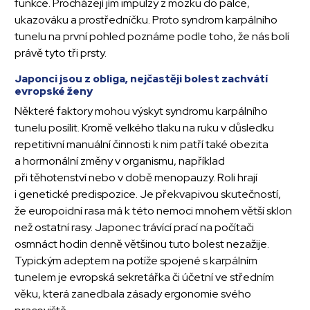
funkce. Procházejí jím impulzy z mozku do palce,
ukazováku a prostředníčku. Proto syndrom karpálního
tunelu na první pohled poznáme podle toho, že nás bolí
právě tyto tři prsty.
Japonci jsou z obliga, nejčastěji bolest zachvátí
evropské ženy
Některé faktory mohou výskyt syndromu karpálního
tunelu posílit. Kromě velkého tlaku na ruku v důsledku
repetitivní manuální činnosti k nim patří také obezita
a hormonální změny v organismu, například
při těhotenství nebo v době menopauzy. Roli hrají
i genetické predispozice. Je překvapivou skutečností,
že europoidní rasa má k této nemoci mnohem větší sklon
než ostatní rasy. Japonec trávící prací na počítači
osmnáct hodin denně většinou tuto bolest nezažije.
Typickým adeptem na potíže spojené s karpálním
tunelem je evropská sekretářka či účetní ve středním
věku, která zanedbala zásady ergonomie svého