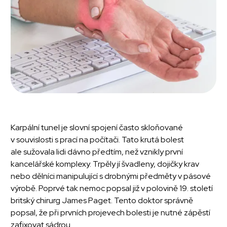
Karpální tunel je slovní spojení často skloňované
v souvislosti s prací na počítači. Tato krutá bolest
ale sužovala lidi dávno předtím, než vznikly první
kancelářské komplexy. Trpěly jí švadleny, dojičky krav
nebo dělníci manipulující s drobnými předměty v pásové
výrobě. Poprvé tak nemoc popsal již v polovině 19. století
britský chirurg James Paget. Tento doktor správně
popsal, že při prvních projevech bolesti je nutné zápěstí
zafixovat sádrou.