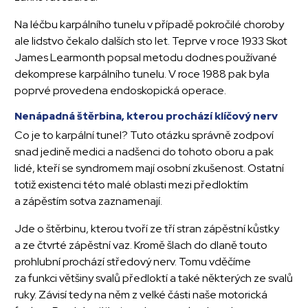
Na léčbu karpálního tunelu v případě pokročilé choroby
ale lidstvo čekalo dalších sto let. Teprve v roce 1933 Skot
James Learmonth popsal metodu dodnes používané
dekomprese karpálního tunelu. V roce 1988 pak byla
poprvé provedena endoskopická operace.
Nenápadná štěrbina, kterou prochází klíčový nerv
Co je to karpální tunel? Tuto otázku správně zodpoví
snad jedině medici a nadšenci do tohoto oboru a pak
lidé, kteří se syndromem mají osobní zkušenost. Ostatní
totiž existenci této malé oblasti mezi předloktím
a zápěstím sotva zaznamenají.
Jde o štěrbinu, kterou tvoří ze tří stran zápěstní kůstky
a ze čtvrté zápěstní vaz. Kromě šlach do dlaně touto
prohlubní prochází středový nerv. Tomu vděčíme
za funkci většiny svalů předloktí a také některých ze svalů
ruky. Závisí tedy na něm z velké části naše motorická