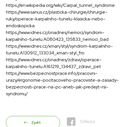
https://en.wikipedia.org/wiki/Carpal_tunnel_syndrome
https://www.sanus.cz/plasticka-chirurgie/chirurgie-
ruky/operace-karpalniho-tunelu-klasicka-nebo-
endoskopicka
https://www.idnes.cz/onadnes/nemoci/syndrom-
karpalniho-tunelu.A080423_135833_nemoci_bad
https://www.idnes.cz/xman/styl/syndrom-karpalniho-
tunelu.A130912_133034_xman-styl_fro
https://www.idnes.cz/onadnes/zdravi/operace-
karpalniho-tunelu.A161219_134437_zdravi_pet
https://www.bezpecnostprace.info/pracovni-
urazy/ergonomie-pocitacoveho-pracoviste-a-zasady-
bezpecnosti-prace-na-pc-aneb-jak-predejit-rsi-
syndromu/
Sdílejte
Zpět