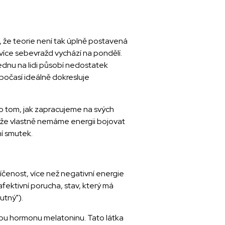
, že teorie není tak úplně postavená
jvíce sebevražd vychází na pondělí.
lednu na lidi působí nedostatek
 počasí ideálně dokresluje
 o tom, jak zapracujeme na svých
e, že vlastně nemáme energii bojovat
ní smutek.
íčenost, více než negativní energie
ektivní porucha, stav, který má
utný").
orbu hormonu melatoninu. Tato látka