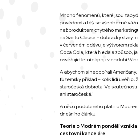
Mnoho fenoménů, které jsou zabydl
povědomí a těší se všeobecné vážnos
než produktem chytrého marketingu.
na Santu Clause – dobrácký starý 
v červeném oděvu je výtvorem rekl
Coca Cola, která hledala způsob, j
osvěžující letní nápoj i v období Ván
A abychom si nedobírali Američan
tuzemský příklad – kolik lidí uvěřilo, ž
staročeská dobrota. Ve skutečnosti n
ani staročeská.
A něco podobného platí i o Modrém 
dnešního článku.
Teorie o Modrém pondělí vznikla
cestovní kanceláře