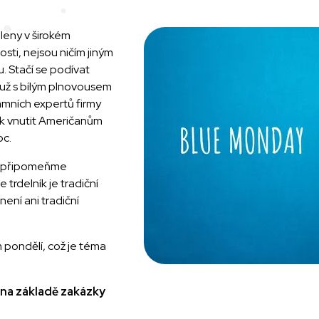
eny v širokém
ti, nejsou ničím jiným
 Stačí se podívat
muž s bílým plnovousem
amních expertů firmy
ak vnutit Američanům
oc.
y, připomeňme
e trdelník je tradiční
ení ani tradiční
pondělí, což je téma
 na základě zakázky