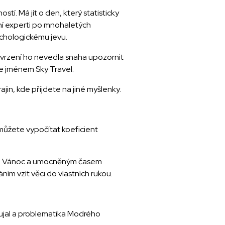
í. Má jít o den, který statisticky
aní experti po mnohaletých
chologickému jevu.
 tvrzení ho nevedla snaha upozornit
ře jménem Sky Travel.
ajin, kde přijdete na jiné myšlenky.
 můžete vypočítat koeficient
 od Vánoc a umocněným časem
ím vzít věci do vlastních rukou.
 ujal a problematika Modrého