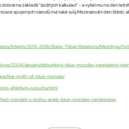
 dobral na základě "složitých kalkulací" - a vyšel mu na den letn
izace spojených národů má také svůj Mezinárodní den štěstí, al
tees/Interim/2015-2016/State-Tribal-Relations/Meetings/Oc
-blogs/2024/january/debunking-blue-monday-navigating-men
/view/the-myth-of-blue-monday
onni-afektivni-porucha.html
ty/treti-pondeli-v-lednu-aneb-blue-monday-nejdepresiv