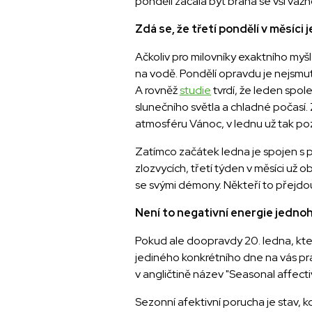
pondělí začala být brána se vší vážno
Zdá se, že třetí pondělí v měsíc
Ačkoliv pro milovníky exaktního myš
na vodě. Pondělí opravdu je nejsmutn
A rovněž
studie
tvrdí, že leden spol
slunečního světla a chladné počasí. 
atmosféru Vánoc, v lednu už tak poz
Zatímco začátek ledna je spojen s 
zlozvycích, třetí týden v měsíci už 
se svými démony. Někteří to přejdou
Není to negativní energie jednoh
Pokud ale doopravdy 20. ledna, kter
jediného konkrétního dne na vás pr
v angličtině název "Seasonal affecti
Sezonní afektivní porucha je stav, 