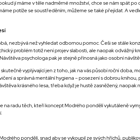
okud jí máme v těle nadměrné množství, chce se nám spát po c
, máme potíže se soustředěním, můžeme se také přejídat. A vedl
esí
bá, nezbývá než vyhledat odbornou pomoc. Češi se stále konz
sychický problém totiž není projev slabosti, ale naopak odvážný 
 Návštěva psychologa pak je stejně přínosná jako osobní návště
 skutečně vyplývající jen z toho, jak na vás působí roční doba, 
cvičení a správná mentální hygiena – posezení s dobrou knihou,
vštěva krásného lesa, třeba když je hustě zasněžený, naopak n
 na radu těch, kteří koncept Modrého pondělí vykutáleně vymysl
.
Modrého pondělí, snad aby se vykoupil ze svých hříchů, publikov