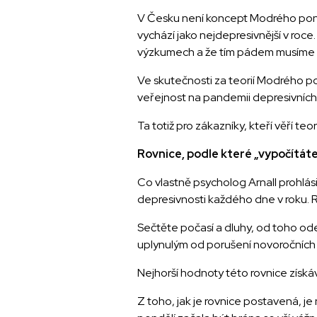
V Česku není koncept Modrého ponděl
vychází jako nejdepresivnější v roc
výzkumech a že tím pádem musíme k
Ve skutečnosti za teorií Modrého po
veřejnost na pandemii depresivních 
Ta totiž pro zákazníky, kteří věří te
Rovnice, podle které „vypočítát
Co vlastně psycholog Arnall prohlás
depresivnosti každého dne v roku. 
Sečtěte počasí a dluhy, od toho o
uplynulým od porušení novoročních p
Nejhorší hodnoty této rovnice získává
Z toho, jak je rovnice postavená, j