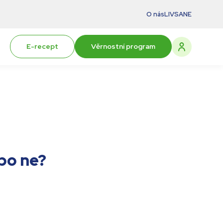
O nás
LIVSANE
E-recept
Věrnostní program
bo ne?