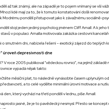
í až tak známý, ale na západě je to pojem vnímaný se vší vážnost
e. Mnozí lidé mají za to, že k tomuto konstatování došli renomov
 Modrému pondělí přistupovat jako k závažnému sociálně-psy
ndělí stojí jeden jediný psycholog jménem Cliff Arnall. A k jeho
stavů v populaci. Arnalla motivovala zakázka cestovní kancelá
orii o smutném dni, nabízela řešení – exotický zájezd do teplých kr
e“ úroveň depresivnosti dne
il? V roce 2005 publikoval "vědeckou rovnici", na jejímž základě
Rovnice vypadá nějak takto:
dečtěte měsíční plat, to následně vynásobte časem uplynulým
ředsevzetí, a to celé vydělte minimální úrovní motivace a nutkán
 den, který vychází na třetí pondělí v lednu, píše Arnall.
e naprosto jasné, že je to pavědecký nesmysl. Přesto se koncept