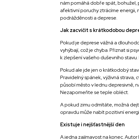
nám pomáhá dobře spát, bohužel, p
afektivní poruchy ztrácíme energii
podrážděnosti a deprese.
Jak zacvičit s krátkodobou depr
Pokud je deprese vážná a dlouhodo
vyhýbají, což je chyba. Přiznat si p
k zlepšení vašeho duševního stavu.
Pokud ale jde jen o krátkodobý stav
Pravidelný spánek, výživná strava, 
působí město v lednu depresivně, ná
Nezapomeňte se teple obléct.
A pokud zimu odmítáte, možná dejte
opravdu může nabít pozitivní energií
Existuje i nejšťastnější den
A jedna zajímavost na konec. Autor 