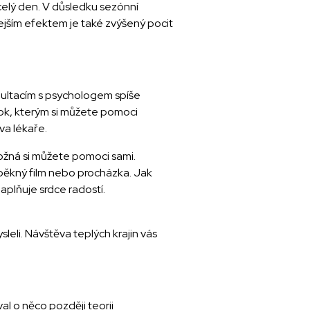
elý den. V důsledku sezónní
ejším efektem je také zvýšený pocit
ultacím s psychologem spíše
krok, kterým si můžete pomoci
va lékaře.
možná si můžete pomoci sami.
 pěkný film nebo procházka. Jak
aplňuje srdce radostí.
eli. Návštěva teplých krajin vás
al o něco později teorii