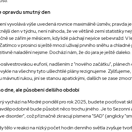
stí.
i je opravdu smutný den
lení vyvolává výše uvedená rovnice maximálně úsměv, pravda je
ější den v týdnu, není náhoda, že ve většině zemí statistiky ne
ečně se zářím je měsícem, kdy lidé páchají nejvíce sebevražd. V 
Zatímco v prosinci si ještě mnozí užívají prvního sněhu a chladné
itivně naladění nejsme. Dochází nám, že do jara je ještě daleko.
posilvestrovskou euforií, nadšením z "nového začátku", plánech
obvykle na všechny tyto ušlechtilé plány rezignujeme. Zjišťujem
 mávnutí rukou, jiní se stanou apatickými, dalších se zase zmoc
o dne, ale působení delšího období
ý vychází na Modré pondělí pro rok 2025, budete pociťovat skl
avděpodobně bude působit něco trochu jiného. Je to Sezonní af
ve disorder", což příznačně zkracují písmena "SAD" (anglicky "sm
kdy tělo v reakci na nízký počet hodin denního světla zvyšuje tv