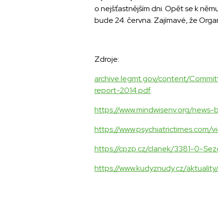
o nejšťastnějším dni. Opět se k němu
bude 24. června. Zajímavé, že Organ
Zdroje:
archive.legmt.gov/content/Commit
report-2014.pdf
https://www.mindwisenv.org/news
https://www.psychiatrictimes.com
https://cpzp.cz/clanek/3381-0-Sez
https://www.kudyznudy.cz/aktuali