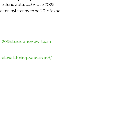
ího slunovratu, což v roce 2025
e ten byl stanoven na 20. března.
t-2015/suicide-review-team-
tal-well-being-year-round/