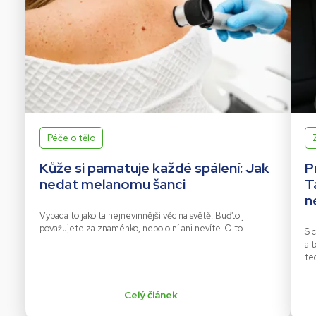
Péče o tělo
Kůže si pamatuje každé spálení: Jak
P
nedat melanomu šanci
T
n
Vypadá to jako ta nejnevinnější věc na světě. Buďto ji
považujete za znaménko, nebo o ní ani nevíte. O to …
S c
a 
te
Celý článek