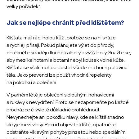
velký pořádek”.
Jak se nejlépe chránit před klíštětem?
Klíšťata mají rádi holou kůži, protože se na ni snáze
a rychleji přisají. Pokud plánujete výlet do přírody,
oblékněte si raději dlouhé kalhoty a vyšší boty. Snažte se,
aby mezi kalhotami a botami nebyl kousek volné kůže.
Klíšťata se však mohou dostat všude i na horní polovinu
těla. Jako prevenci lze použít vhodné repelenty
na pokožku a oblečení.
V parném létě je oblečení s dlouhými nohavicemi
a rukávy k nevydržení. Proto se nezapomeňte po každé
procházce či výletě důkladně prohlédnout.
Nevynechejte ani pokožku hlavy, kde se klíště snadno
ukryje mezi vlasy. Pokud objevíte klíště, opatrně jej
odstraňte viklavými pohyby pinzetou nebo speciálním