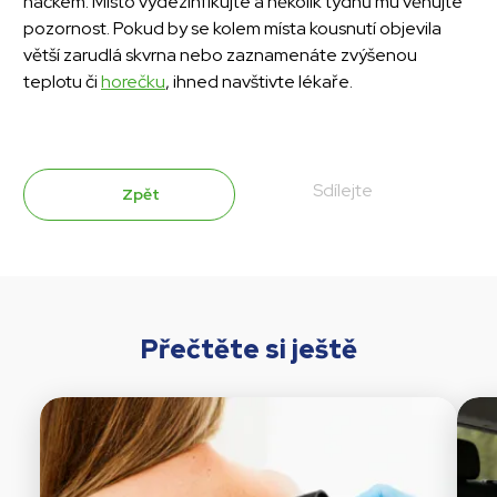
háčkem. Místo vydezinfikujte a několik týdnů mu věnujte
pozornost. Pokud by se kolem místa kousnutí objevila
větší zarudlá skvrna nebo zaznamenáte zvýšenou
teplotu či
horečku
, ihned navštivte lékaře.
Sdílejte
Zpět
Přečtěte si ještě