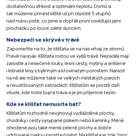
dostatečnou vlhkost a optimální teplotu. Domů si
tak můžeme přinést klíště už při teplotě 5 stupňů
nad nulou poté, co jsme si dopřáli první osvěžující jarní
procházku po louce zalité sluncem.
Nebezpečí se skrývá v trávě
Zapomeňte na to, že klíšťata se na nás vrhají ze stromů.
Právě naopak. Klíšťata rostou ve vyšší trávě. Nejraději mají
zarostlé a nesečené louky, lesní cesty, mýtiny a smíšené
i listnaté lesy s bylinným a křovinatým porostem. Narazit
na ně ale můžeme také ve velkých městských parcích
a neudržovaných zahradách. Klíšťatům se prostě daří
všude, kde roste bujná tráva a je jim příjemné teplo.
Kde se klíšťat nemusíte bát?
Klíšťatům rozhodně nevyhovují vydlážděné plochy,
chodníky i cesty vysypané pískem nebo kamínky. Méně
ohrožené jsou také menší zelené plochy a dobře
udržované parky uprostřed měst. Na klíšťata je zde “moc