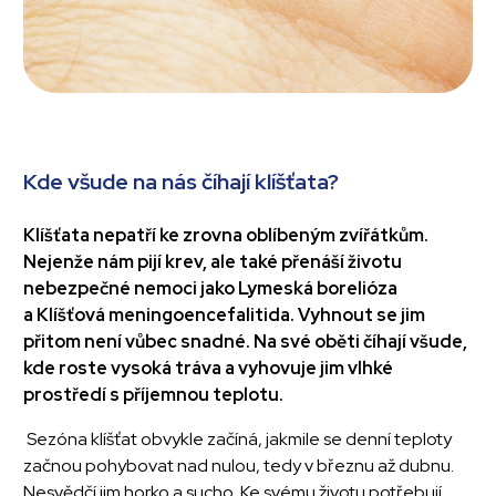
Kde všude na nás číhají klíšťata?
Klíšťata nepatří ke zrovna oblíbeným zvířátkům.
Nejenže nám pijí krev, ale také přenáší životu
nebezpečné nemoci jako Lymeská borelióza
a Klíšťová meningoencefalitida. Vyhnout se jim
přitom není vůbec snadné. Na své oběti číhají všude,
kde roste vysoká tráva a vyhovuje jim vlhké
prostředí s příjemnou teplotu.
Sezóna klíšťat obvykle začíná, jakmile se denní teploty
začnou pohybovat nad nulou, tedy v březnu až dubnu.
Nesvědčí jim horko a sucho. Ke svému životu potřebují