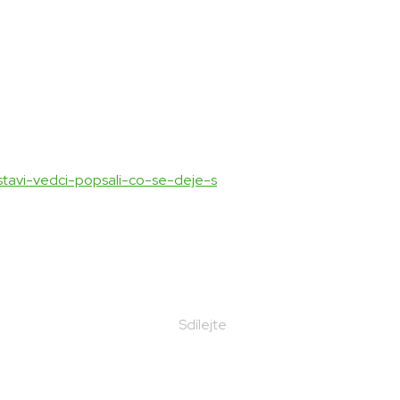
stavi-vedci-popsali-co-se-deje-s
Sdílejte