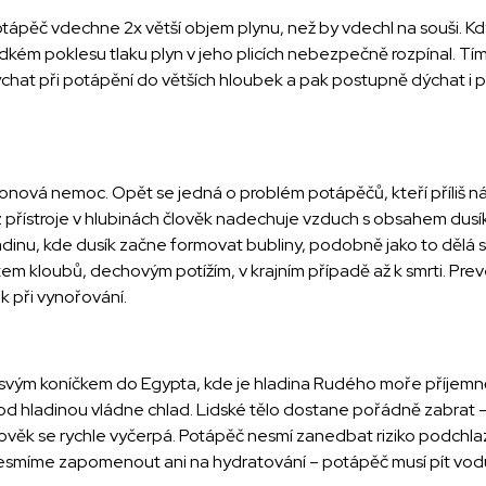
pěč vdechne 2x větší objem plynu, než by vdechl na souši. Kdyb
dkém poklesu tlaku plyn v jeho plicích nebezpečně rozpínal. Tím 
at při potápění do větších hloubek a pak postupně dýchat i př
nová nemoc. Opět se jedná o problém potápěčů, kteří příliš ná
z přístroje v hlubinách člověk nadechuje vzduch s obsahem dusíku
dinu, kde dusík začne formovat bubliny, podobně jako to dělá
tem kloubů, dechovým potížím, v krajním případě až k smrti. Pr
 při vynořování.
svým koníčkem do Egypta, kde je hladina Rudého moře příjemně 
od hladinou vládne chlad. Lidské tělo dostane pořádně zabrat –
člověk se rychle vyčerpá. Potápěč nesmí zanedbat riziko podchla
 nesmíme zapomenout ani na hydratování – potápěč musí pít vo