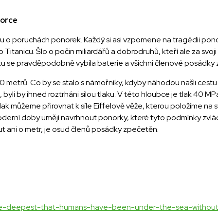
norce
u o poruchách ponorek. Každý si asi vzpomene na tragédii pono
itanicu. Šlo o počin miliardářů a dobrodruhů, kteří ale za svoji 
e pravděpodobně vybila baterie a všichni členové posádky z
 metrů. Co by se stalo s námořníky, kdyby náhodou našli cestu
, byli by ihned roztrháni silou tlaku. V této hloubce je tlak 40 MP
a. Tlak můžeme přirovnat k síle Eiffelově věže, kterou položíme n
 moderní doby umějí navrhnout ponorky, které tyto podmínky zv
 ani o metr, je osud členů posádky zpečetěn.
the-deepest-that-humans-have-been-under-the-sea-withou