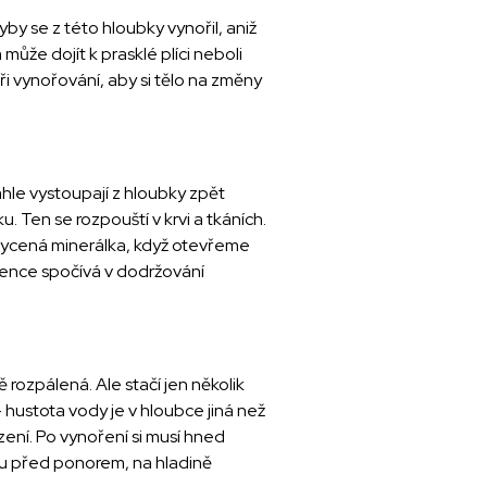
y se z této hloubky vynořil, aniž
může dojít k prasklé plíci neboli
i vynořování, aby si tělo na změny
hle vystoupají z hloubky zpět
. Ten se rozpouští v krvi a tkáních.
 sycená minerálka, když otevřeme
evence spočívá v dodržování
rozpálená. Ale stačí jen několik
 hustota vody je v hloubce jiná než
zení. Po vynoření si musí hned
du před ponorem, na hladině