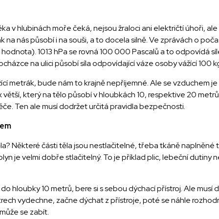
 v hlubinách moře čeká, nejsou žraloci ani električtí úhoři, al
na nás působí i na souši, a to docela silně. Ve zprávách o počas
 hodnota). 1013 hPa se rovná 100 000 Pascalů a to odpovídá síle
rocházce na ulici působí síla odpovídající váze osoby vážící 100 k
cí metrák, bude nám to krajně nepříjemné. Ale se vzduchem je to
 větší, který na tělo působí v hloubkách 10, respektive 20 metrů
e. Ten ale musí dodržet určitá pravidla bezpečnosti.
jem
těla? Některé části těla jsou nestlačitelné, třeba tkáně naplněné
yn je velmi dobře stlačitelný. To je příklad plic, lebeční dutiny n
do hloubky 10 metrů, bere si s sebou dýchací přístroj. Ale musí 
rech vydechne, začne dýchat z přístroje, poté se náhle rozhodn
 může se zabít.