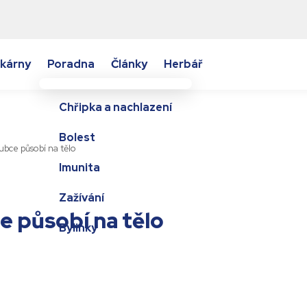
kárny
Poradna
Články
Herbář
Chřipka a nachlazení
Bolest
oubce působí na tělo
Imunita
Zažívání
e působí na tělo
Bylinky