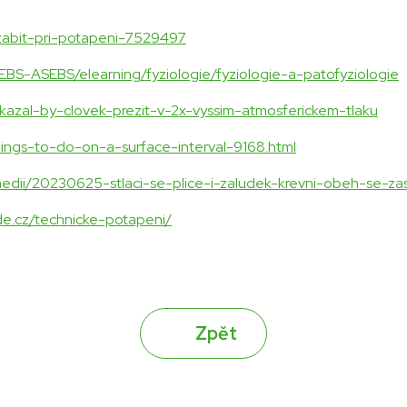
nezabit-pri-potapeni-7529497
SEBS-ASEBS/elearning/fyziologie/fyziologie-a-patofyziologie
okazal-by-clovek-prezit-v-2x-vyssim-atmosferickem-tlaku
hings-to-do-on-a-surface-interval-9168.html
-medii/20230625-stlaci-se-plice-i-zaludek-krevni-obeh-se-za
e.cz/technicke-potapeni/
Zpět