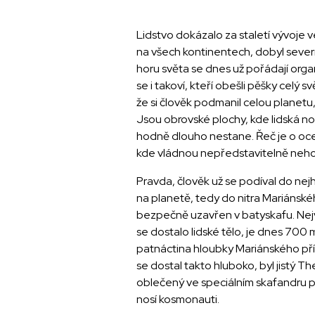
Lidstvo dokázalo za staletí vývoje v
na všech kontinentech, dobyl severní 
horu světa se dnes už pořádají orga
se i takoví, kteří obešli pěšky celý sv
že si člověk podmanil celou planetu,
Jsou obrovské plochy, kde lidská no
hodně dlouho nestane. Řeč je o oc
kde vládnou nepředstavitelně neho
Pravda, člověk už se podíval do nej
na planetě, tedy do nitra Mariánskéh
bezpečně uzavřen v batyskafu. Nejv
se dostalo lidské tělo, je dnes 700 m
patnáctina hloubky Mariánského pří
se dostal takto hluboko, byl jistý T
oblečený ve speciálním skafandru
nosí kosmonauti.