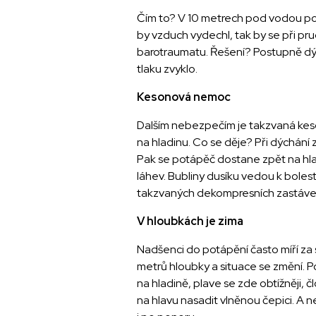
Čím to? V 10 metrech pod vodou potá
by vzduch vydechl, tak by se při pru
barotraumatu. Řešení? Postupně dých
tlaku zvyklo.
Kesonová nemoc
Dalším nebezpečím je takzvaná keso
na hladinu. Co se děje? Při dýchání 
Pak se potápěč dostane zpět na hla
láhev. Bubliny dusíku vedou k boles
takzvaných dekompresních zastávek
V hloubkách je zima
Nadšenci do potápění často míří za 
metrů hloubky a situace se změní. P
na hladině, plave se zde obtížněji, 
na hlavu nasadit vlněnou čepici. A