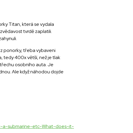
rky Titan, která se vydala
zvědavost tvrdě zaplatili.
ahynuli.
 z ponorky, třeba vybaveni
a, tedy 400x větší, než je tlak
a střechu osobního auta. Je
ládnou. Ale když náhodou dojde
t-a-submarine-etc-What-does-it-