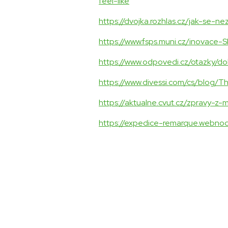
feel-like
https://dvojka.rozhlas.cz/jak-se-
https://www.fsps.muni.cz/inovace-
https://www.odpovedi.cz/otazky/d
https://www.divessi.com/cs/blog/T
https://aktualne.cvut.cz/zpravy-z
https://expedice-remarque.webnod