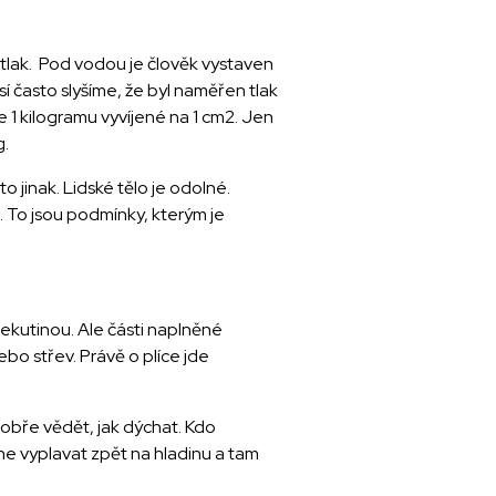
e tlak. Pod vodou je člověk vystaven
í často slyšíme, že byl naměřen tlak
 1 kilogramu vyvíjené na 1 cm2. Jen
g.
 jinak. Lidské tělo je odolné.
. To jsou podmínky, kterým je
 tekutinou. Ale části naplněné
ebo střev. Právě o plíce jde
dobře vědět, jak dýchat. Kdo
e vyplavat zpět na hladinu a tam