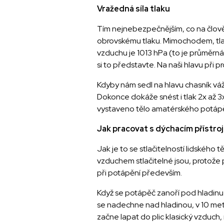
Vražedná síla tlaku
Tím nejnebezpečnějším, co na člověka
obrovskému tlaku. Mimochodem, tlak 
vzduchu je 1013 hPa (to je průměrná
si to představte. Na naši hlavu při p
Kdyby nám sedl na hlavu chasník váží
Dokonce dokáže snést i tlak 2x až 3x
vystaveno tělo amatérského potápěč
Jak pracovat s dýchacím přístro
Jak je to se stlačitelností lidského 
vzduchem stlačitelné jsou, protože pl
při potápění především.
Když se potápěč zanoří pod hladinu 
se nadechne nad hladinou, v 10 met
začne lapat do plic klasický vzduch,