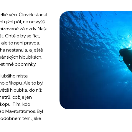
elké věci. Člověk stanul
i jižní pól, na nejvyšší
nizované zájezdy. Našli
ět. Chtělo by se říct,
 ale to není pravda.
ha nestanula, a ještě
eánských hloubkách,
stinné podmínky.
hlubšího místa
o příkopu. Ale to byl
ětší hloubka, do níž
etrů, což je jen
kopu. Tím, kdo
heo Mavrostromos. Byl
 podobném těm, jaké