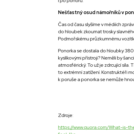
i po ponoru.
Nešťastný osud námořníků v po
Čas od času slyšíme v médiích zpráv
do hloubek zkoumat trosky slavného T
Podmořskému průzkumnému vozítku s
Ponorka se dostala do hloubky 3800
kyslíkovými přístroji? Neměli by šanci
atmosférický. To už je zdrcující síl
to extrémní zatížení. Konstruktéři
k poruše a ponorka se nemůže hnout
Zdroje:
https://www.quora.com/What-is-