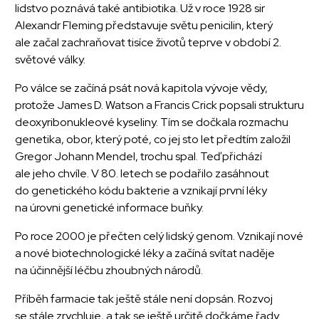
lidstvo poznává také antibiotika. Už v roce 1928 sir
Alexandr Fleming představuje světu penicilin, který
ale začal zachraňovat tisíce životů teprve v období 2.
světové války.
Po válce se začíná psát nová kapitola vývoje vědy,
protože James D. Watson a Francis Crick popsali strukturu
deoxyribonukleové kyseliny. Tím se dočkala rozmachu
genetika, obor, který poté, co jej sto let předtím založil
Gregor Johann Mendel, trochu spal. Teď přichází
ale jeho chvíle. V 80. letech se podařilo zasáhnout
do genetického kódu bakterie a vznikají první léky
na úrovni genetické informace buňky.
Po roce 2000 je přečten celý lidský genom. Vznikají nové
a nové biotechnologické léky a začíná svítat naděje
na účinnější léčbu zhoubných národů.
Příběh farmacie tak ještě stále není dopsán. Rozvoj
se stále zrychluje, a tak se ještě určitě dočkáme řady