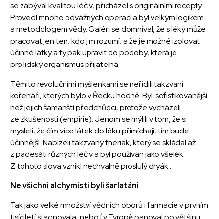
se zabýval kvalitou léčiv, přicházel s originálními recepty.
Provedl mnoho odvážných operací a byl velkým logikem
a metodologem vědy. Galén se domníval, že s léky může
pracovat jen ten, kdo jim rozumí, a že je možné izolovat
účinné látky a ty pak upravit do podoby, která je
pro lidský organismus přijatelná.
Těmito revolučními myšlenkami se neřídili takzvaní
kořenáři, kterých bylo v Řecku hodně. Byli sofistikovanější
než jejich šamanští předchůdci, protože vycházeli
ze zkušenosti (empirie). Jenom se mýlili v tom, že si
mysleli, že čím více látek do léku přimíchají, tím bude
účinnější. Nabízeli takzvaný theriak, který se skládal až
z padesáti různých léčiv a byl používán jako všelék.
Z tohoto slova vznikl nechvalně proslulý dryák...
Ne všichni alchymisti byli šarlatáni
Tak jako velké množství vědních oborů i farmacie v prvním
tisíciletí stagnovala, neboť v Evropě panoval po většinu