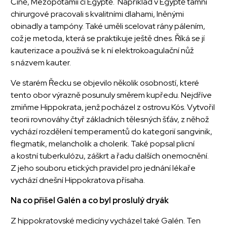
Číně, Mezopotámii či Egyptě. Například v Egyptě tamní
chirurgové pracovali s kvalitními dlahami, lněnými
obinadly a tampóny. Také uměli scelovat rány pálením,
což je metoda, která se praktikuje ještě dnes. Říká se jí
kauterizace a používá se k ní elektrokoagulační nůž
s názvem kauter.
Ve starém Řecku se objevilo několik osobností, které
tento obor výrazně posunuly směrem kupředu. Nejdříve
zmiňme Hippokrata, jenž pocházel z ostrovu Kós. Vytvořil
teorii rovnováhy čtyř základních tělesných šťáv, z něhož
vychází rozdělení temperamentů do kategorií sangvinik,
flegmatik, melancholik a cholerik. Také popsal plicní
a kostní tuberkulózu, záškrt a řadu dalších onemocnění.
Z jeho souboru etických pravidel pro jednání lékaře
vychází dnešní Hippokratova přísaha.
Na co přišel Galén a co byl proslulý dryák
Z hippokratovské medicíny vycházel také Galén. Ten