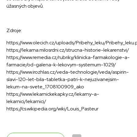
úžasných objevů.
Zdroje:
https://www.olecich.cz/uploads/Pribehy_leku/Pribehy_leku.
https://lekarna.milosrdni.cz/strucna-historie-lekarenstvi/
https://www.remedia.cz/rubriky/klinicka-farmakologie-a-
farmacie/od-galena-k-lekovym-systemum-1029/
https://www.irozhlas.cz/veda-technologie/veda/aspirin-
slavi-120-let-bila-tabletka-patri-k-nejuzivanejsim-
lekum-na-svete_1708100909_ako
https://www.lekarnickekapky.cz/lekarny-a-
lekarnici/lekarnici/
https://cs.wikipedia.org/wiki/Louis_Pasteur