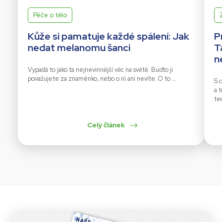
Péče o tělo
Kůže si pamatuje každé spálení: Jak
P
nedat melanomu šanci
T
n
Vypadá to jako ta nejnevinnější věc na světě. Buďto ji
považujete za znaménko, nebo o ní ani nevíte. O to …
S c
a 
te
Celý článek