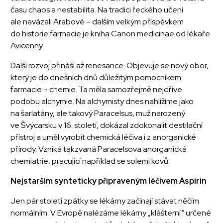
času chaos a nestabilita. Na tradici řeckého učení
ale navázali Arabové – dalším velkým příspěvkem
do historie farmacie je kniha Canon medicinae od lékaře
Avicenny.
Další rozvoj přináší až renesance. Objevuje se nový obor,
který je do dnešních dnů důležitým pomocníkem
farmacie – chemie. Ta měla samozřejmě nejdříve
podobu alchymie. Na alchymisty dnes nahlížíme jako
na šarlatány, ale takový Paracelsus, muž narozený
ve Švýcarsku v 16. století, dokázal zdokonalit destilační
přístroj a uměl vyrobit chemická léčiva i z anorganické
přírody. Vzniká takzvaná Paracelsova anorganická
chemiatrie, pracující například se solemi kovů.
Nejstarším synteticky připraveným léčivem Aspirin
Jen pár století zpátky se lékárny začínají stávat něčím
normálním. V Evropě nalézáme lékárny „klášterní“ určené