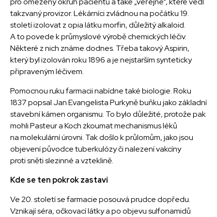
pro omezený okruh pacientů a také „veřejné“, které vedl
takzvaný provizor. Lékárníci zvládnou na počátku 19.
století izolovat z opia látku morfin, důležitý alkaloid.
A to povede k průmyslové výrobě chemických léčiv.
Některé z nich známe dodnes. Třeba takový Aspirin,
který byl izolován roku 1896 a je nejstarším synteticky
připraveným léčivem.
Pomocnou ruku farmacii nabídne také biologie. Roku
1837 popsal Jan Evangelista Purkyně buňku jako základní
stavební kámen organismu. To bylo důležité, protože pak
mohli Pasteur a Koch zkoumat mechanismus léků
na molekulární úrovni. Tak došlo k průlomům, jako jsou
objevení původce tuberkulózy či nalezení vakcíny
proti sněti slezinné a vzteklině.
Kde se ten pokrok zastaví
Ve 20. století se farmacie posouvá prudce dopředu.
Vznikají séra, očkovací látky a po objevu sulfonamidů