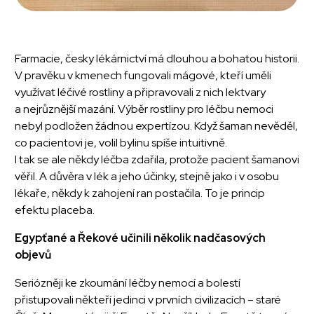
Farmacie, česky lékárnictví má dlouhou a bohatou historii.
V pravěku v kmenech fungovali mágové, kteří uměli
využívat léčivé rostliny a připravovali z nich lektvary
a nejrůznější mazání. Výběr rostliny pro léčbu nemoci
nebyl podložen žádnou expertízou. Když šaman nevěděl,
co pacientovi je, volil bylinu spíše intuitivně.
I tak se ale někdy léčba zdařila, protože pacient šamanovi
věřil. A důvěra v lék a jeho účinky, stejně jako i v osobu
lékaře, někdy k zahojení ran postačila. To je princip
efektu placeba.
Egypťané a Řekové učinili několik nadčasových
objevů
Seriózněji ke zkoumání léčby nemocí a bolestí
přistupovali někteří jedinci v prvních civilizacích – staré