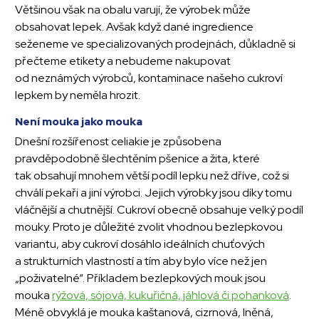
Většinou však na obalu varují, že výrobek může
obsahovat lepek. Avšak když dané ingredience
seženeme ve specializovaných prodejnách, důkladně si
přečteme etikety a nebudeme nakupovat
od neznámých výrobců, kontaminace našeho cukroví
lepkem by neměla hrozit.
Není mouka jako mouka
Dnešní rozšířenost celiakie je způsobena
pravděpodobně šlechtěním pšenice a žita, které
tak obsahují mnohem větší podíl lepku než dříve, což si
chválí pekaři a jiní výrobci. Jejich výrobky jsou díky tomu
vláčnější a chutnější. Cukroví obecně obsahuje velký podíl
mouky. Proto je důležité zvolit vhodnou bezlepkovou
variantu, aby cukroví dosáhlo ideálních chuťových
a strukturních vlastností a tím aby bylo více než jen
„poživatelné“. Příkladem bezlepkových mouk jsou
mouka
rýžová, sójová, kukuřičná, jáhlová či pohanková
.
Méně obvyklá je mouka kaštanová, cizrnová, lněná,