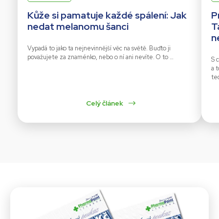
Kůže si pamatuje každé spálení: Jak
P
nedat melanomu šanci
T
n
Vypadá to jako ta nejnevinnější věc na světě. Buďto ji
považujete za znaménko, nebo o ní ani nevíte. O to …
S c
a 
te
Celý článek