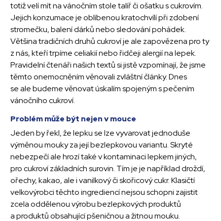
totiž velí mít na vánočním stole talíř či ošatku s cukrovím.
Jejich konzumace je oblíbenou kratochvílí při zdobení
stromečku, balení dárků nebo sledování pohádek.
Většina tradičních druhů cukroví je ale zapovězena pro ty
z nás, kteří trpíme celiakií nebo řidčeji alergií na lepek.
Pravidelní čtenáři našich textů si jistě vzpomínají, že jsme
těmto onemocněním věnovali
zvláštní články. Dnes
se ale budeme věnovat úskalím spojeným s pečením
vánočního cukroví.
Problém může být nejen v mouce
Jeden by řekl, že lepku se lze vyvarovat jednoduše
výměnou mouky za její bezlepkovou variantu. Skryté
nebezpečí ale hrozí také v kontaminaci lepkem jiných,
pro cukroví základních surovin. Tím je je například droždí,
ořechy, kakao, ale i vanilkový či skořicový cukr. Klasičtí
velkovýrobci těchto ingrediencí nejsou schopni zajistit
zcela oddělenou výrobu bezlepkových produktů
a produktů obsahující pšeničnou a žitnou mouku.