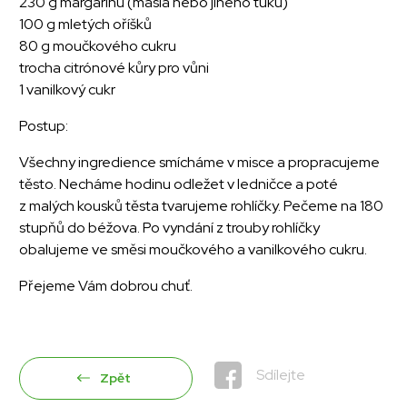
230 g margarínu (másla nebo jiného tuku)
100 g mletých oříšků
80 g moučkového cukru
trocha citrónové kůry pro vůni
1 vanilkový cukr
Postup:
Všechny ingredience smícháme v misce a propracujeme
těsto. Necháme hodinu odležet v ledničce a poté
z malých kousků těsta tvarujeme rohlíčky. Pečeme na 180
stupňů do béžova. Po vyndání z trouby rohlíčky
obalujeme ve směsi moučkového a vanilkového cukru.
Přejeme Vám dobrou chuť.
Sdílejte
Zpět