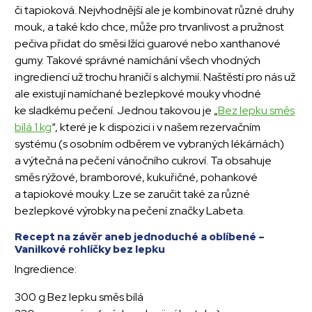
či tapioková. Nejvhodnější ale je kombinovat různé druhy
mouk, a také kdo chce, může pro trvanlivost a pružnost
pečiva přidat do směsi lžíci guarové nebo xanthanové
gumy. Takové správné namíchání všech vhodných
ingrediencí už trochu hraničí s alchymií. Naštěstí pro nás už
ale existují namíchané bezlepkové mouky vhodné
ke sladkému pečení. Jednou takovou je „
Bez lepku směs
bílá 1 kg
“, které je k dispozici i v našem rezervačním
systému (s osobním odběrem ve vybraných lékárnách)
a výtečná na pečení vánočního cukroví. Ta obsahuje
směs rýžové, bramborové, kukuřičné, pohankové
a tapiokové mouky. Lze se zaručit také za různé
bezlepkové výrobky na pečení značky Labeta.
Recept na závěr aneb jednoduché a oblíbené –
Vanilkové rohlíčky bez lepku
Ingredience:
300 g Bez lepku směs bílá