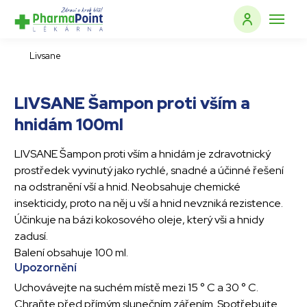
Livsane
LIVSANE Šampon proti vším a
hnidám 100ml
LIVSANE Šampon proti vším a hnidám je zdravotnický
prostředek vyvinutý jako rychlé, snadné a účinné řešení
na odstranění vší a hnid. Neobsahuje chemické
insekticidy, proto na něj u vší a hnid nevzniká rezistence.
Účinkuje na bázi kokosového oleje, který vši a hnidy
zadusí.
Balení obsahuje 100 ml.
Upozornění
Uchovávejte na suchém místě mezi 15 ° C a 30 ° C.
Chraňte před přímým slunečním zářením. Spotřebujte