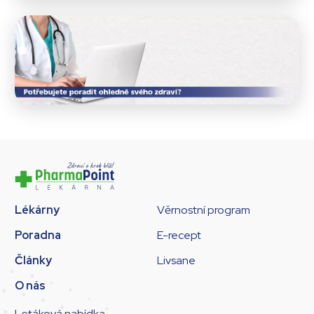
Lékárny
Věrnostní program
Poradna
E-recept
Články
Livsane
O nás
Letáková nabídka