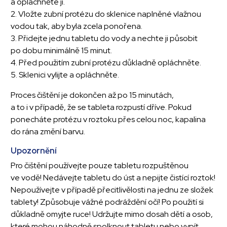
a opláchněte ji.
2. Vložte zubní protézu do sklenice naplněné vlažnou
vodou tak, aby byla zcela ponořena.
3. Přidejte jednu tabletu do vody a nechte ji působit
po dobu minimálně 15 minut.
4. Před použitím zubní protézu důkladně opláchněte.
5. Sklenici vylijte a opláchněte.
Proces čištění je dokončen až po 15 minutách,
a to i v případě, že se tableta rozpustí dříve. Pokud
ponecháte protézu v roztoku přes celou noc, kapalina
do rána změní barvu.
Upozornění
Pro čištění používejte pouze tabletu rozpuštěnou
ve vodě! Nedávejte tabletu do úst a nepijte čistící roztok!
Nepoužívejte v případě přecitlivělosti na jednu ze složek
tablety! Způsobuje vážné podráždění očí! Po použití si
důkladně omyjte ruce! Udržujte mimo dosah dětí a osob,
které mohou náhodně spolknout tabletu nebo vypít