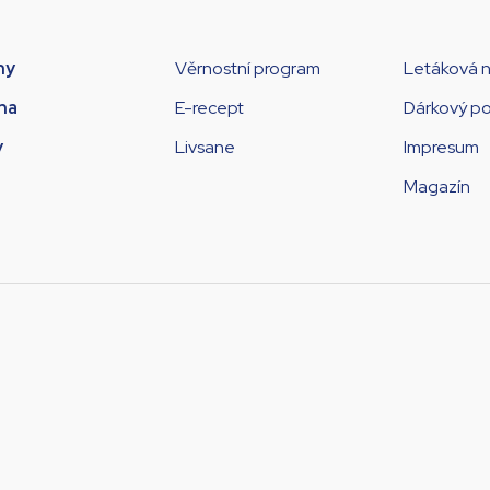
ny
Věrnostní program
Letáková 
na
E-recept
Dárkový p
y
Livsane
Impresum
Magazín