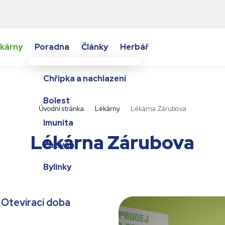
kárny
Poradna
Články
Herbář
Chřipka a nachlazení
Bolest
Úvodní stránka
Lékárny
Lékárna Zárubova
Imunita
Lékárna Zárubova
Zažívání
Bylinky
Otevírací doba