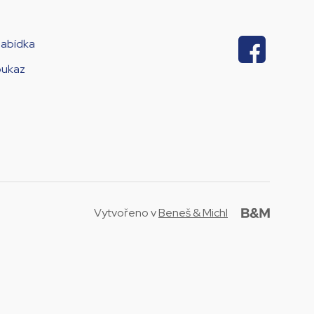
nabídka
oukaz
Vytvořeno v
Beneš & Michl