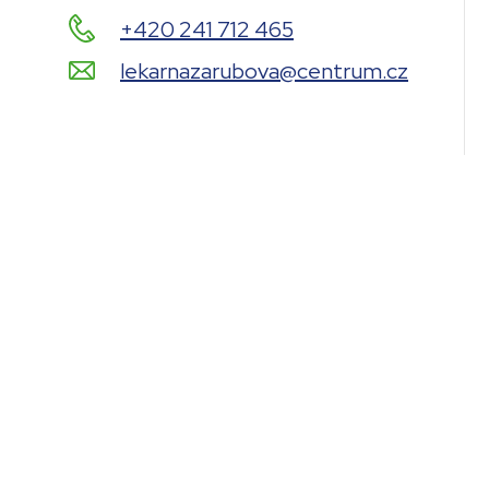
+420 241 712 465
lekarnazarubova@centrum.cz