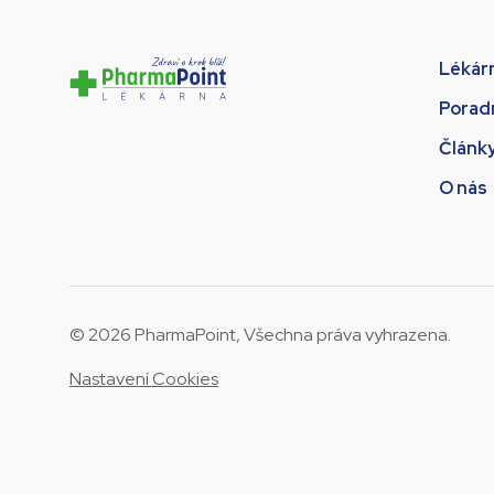
Lékár
Porad
Článk
O nás
© 2026 PharmaPoint, Všechna práva vyhrazena.
Nastavení Cookies