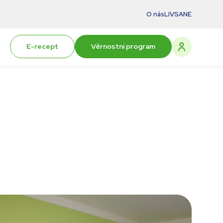
O nás
LIVSANE
E-recept
Věrnostní program