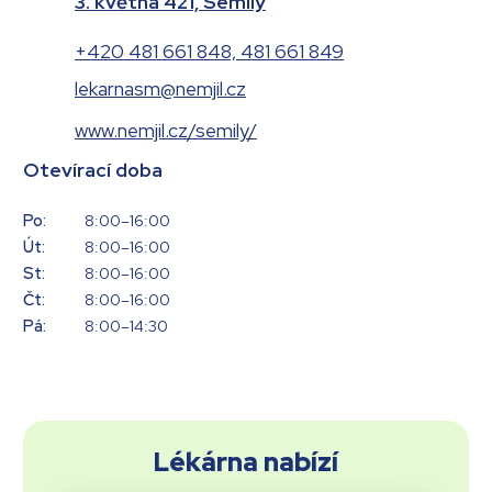
3. května 421, Semily
+420 481 661 848, 481 661 849
lekarnasm@nemjil.cz
www.nemjil.cz/semily/
Otevírací doba
Po:
8:00–16:00
Út:
8:00–16:00
St:
8:00–16:00
Čt:
8:00–16:00
Pá:
8:00–14:30
Lékárna nabízí