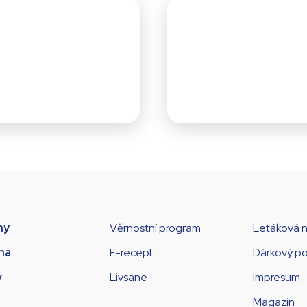
ny
Věrnostní program
Letáková 
na
E-recept
Dárkový p
y
Livsane
Impresum
Magazín