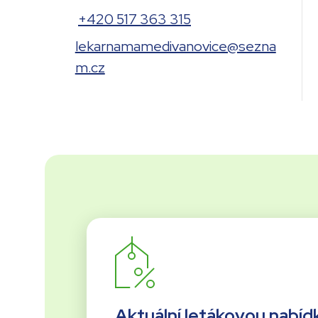
+420 517 363 315
lekarnamamedivanovice@sezna
m.cz
Aktuální letákovou nabíd