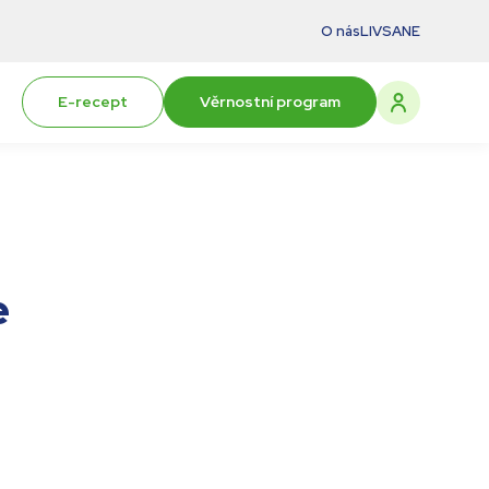
O nás
LIVSANE
E-recept
Věrnostní program
e