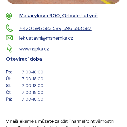
Masarykova 900, Orlová-Lutyně
+420 596 583 589, 596 583 587
lek.ustavni@msnemka.cz
www.nspka.cz
Otevírací doba
Po:
7:00-18:00
Út:
7:00-18:00
St:
7:00-18:00
Čt:
7:00-18:00
Pá:
7:00-18:00
V naší lékárně si můžete založit PharmaPoint věrnostní