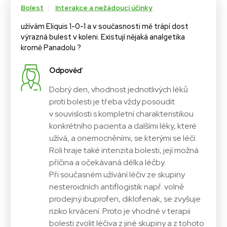
Bolest
Interakce a nežádoucí účinky
užívám Eliquis 1-0-1 a v současnosti mě trápí dost
výrazná bulest v koleni. Existují nějaká analgetika
kromě Panadolu ?
Odpověď
Dobrý den, vhodnost jednotlivých léků
proti bolesti je třeba vždy posoudit
v souvislosti s kompletní charakteristikou
konkrétního pacienta a dalšími léky, které
užívá, a onemocněními, se kterými se léčí.
Roli hraje také intenzita bolesti, její možná
příčina a očekávaná délka léčby.
Při současném užívání léčiv ze skupiny
nesteroidních antiflogistik např. volně
prodejný ibuprofen, diklofenak, se zvyšuje
riziko krvácení. Proto je vhodné v terapii
bolesti zvolit léčiva z jiné skupiny a z tohoto