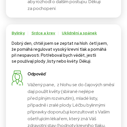
aby rozhodl o dalším postupu. Děkuji
za pochopení.
Bylinky
Srdce a krev
Uklidnění a spánek
Dobrý den, chtěl jsem se zeptat na hloh. četl jsem,
že pomáhá regulovat vysoký krevní tlak a pomáhá
při nespavosti. Potřeboval bych vědět, jestli
se používají plody ,listy nebo květy. Děkuji.
Odpověď
Vážený pane, z hlohu se do čajových směsí
dají použít květy (sbírané nejlépe
před plným rozvinutím), mladé listy,
případně i zralé plody. Léčbu bylinnými
přípravky doporučuji konzultovat s Vaším
ošetřujícím lékařem, který zná Váš
zdravotní stav (hodnoty krevního tlaku,