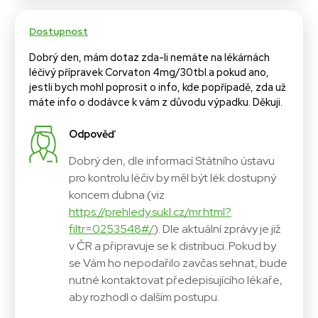
Dostupnost
Dobrý den, mám dotaz zda-li nemáte na lékárnách
léčivý přípravek Corvaton 4mg/30tbl.a pokud ano,
jestli bych mohl poprosit o info, kde popřípadě, zda už
máte info o dodávce k vám z důvodu výpadku. Děkuji.
Odpověď
Dobrý den, dle informací Státního ústavu
pro kontrolu léčiv by měl být lék dostupný
koncem dubna (viz
https://prehledy.sukl.cz/mr.html?
filtr=0253548#/
). Dle aktuální zprávy je již
v ČR a připravuje se k distribuci. Pokud by
se Vám ho nepodařilo zavčas sehnat, bude
nutné kontaktovat předepisujícího lékaře,
aby rozhodl o dalším postupu.