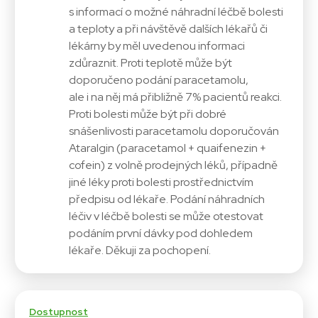
s informací o možné náhradní léčbě bolesti
a teploty a při návštěvě dalších lékařů či
lékárny by měl uvedenou informaci
zdůraznit. Proti teplotě může být
doporučeno podání paracetamolu,
ale i na něj má přibližně 7% pacientů reakci.
Proti bolesti může být při dobré
snášenlivosti paracetamolu doporučován
Ataralgin (paracetamol + quaifenezin +
cofein) z volně prodejných léků, případně
jiné léky proti bolesti prostřednictvím
předpisu od lékaře. Podání náhradních
léčiv v léčbě bolesti se může otestovat
podáním první dávky pod dohledem
lékaře. Děkuji za pochopení.
Dostupnost