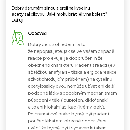
Dobrý den,mám silnou alergii na kyselinu
acetylsalicilovou. Jaké mohu brát léky na bolest?
Děkuji
Odpověď
Dobrý den, s ohledem na to,
že nepopisujete, jak se ve Vašem případě
reakce projevuje, je doporučení níže
obecného charakteru. Pacient s reakcí (ev.
až těžkou anafylaxí - těžká alergická reakce
s život ohrožujícím průběhem) na kyselinu
acetylosalicylovou nemůže užívat ani další
podobné látky s podobným mechanismem
působení v těle (ibuprofen, diklofenak)
a to ani k lokální aplikaci (krémy, gely).
Po dramatické reakci by měl být pacient
poučen lékařem, obecné doporučení
uvádí, že by měl být i vybaven letákem