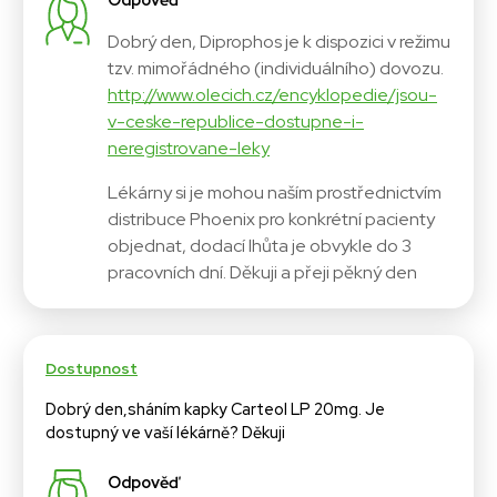
Dobrý den, Diprophos je k dispozici v režimu
tzv. mimořádného (individuálního) dovozu.
http://www.olecich.cz/encyklopedie/jsou-
v-ceske-republice-dostupne-i-
neregistrovane-leky
Lékárny si je mohou naším prostřednictvím
distribuce Phoenix pro konkrétní pacienty
objednat, dodací lhůta je obvykle do 3
pracovních dní. Děkuji a přeji pěkný den
Dostupnost
Dobrý den,sháním kapky Carteol LP 20mg. Je
dostupný ve vaší lékárně? Děkuji
Odpověď