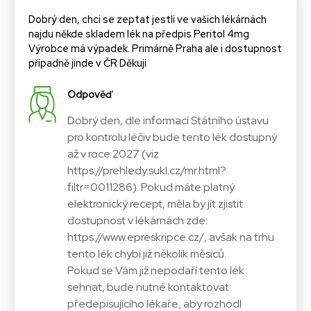
Dobrý den, chci se zeptat jestli ve vašich lékárnách
najdu někde skladem lék na předpis Peritol 4mg
Výrobce má výpadek. Primárně Praha ale i dostupnost
případně jinde v ČR Děkuji
Odpověď
Dobrý den, dle informací Státního ústavu
pro kontrolu léčiv bude tento lék dostupný
až v roce 2027 (viz
https://prehledy.sukl.cz/mr.html?
filtr=0011286). Pokud máte platný
elektronický recept, měla by jít zjistit
dostupnost v lékárnách zde:
https://www.epreskripce.cz/, avšak na trhu
tento lék chybí již několik měsíců.
Pokud se Vám již nepodaří tento lék
sehnat, bude nutné kontaktovat
předepisujícího lékaře, aby rozhodl