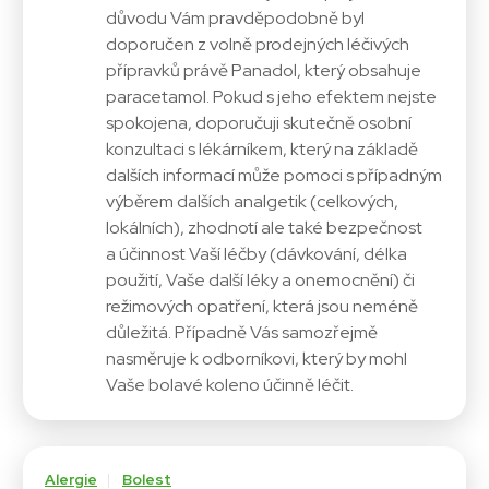
důvodu Vám pravděpodobně byl
doporučen z volně prodejných léčivých
přípravků právě Panadol, který obsahuje
paracetamol. Pokud s jeho efektem nejste
spokojena, doporučuji skutečně osobní
konzultaci s lékárníkem, který na základě
dalších informací může pomoci s případným
výběrem dalších analgetik (celkových,
lokálních), zhodnotí ale také bezpečnost
a účinnost Vaší léčby (dávkování, délka
použití, Vaše další léky a onemocnění) či
režimových opatření, která jsou neméně
důležitá. Případně Vás samozřejmě
nasměruje k odborníkovi, který by mohl
Vaše bolavé koleno účinně léčit.
Alergie
Bolest