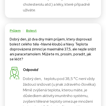
cholesterolu atd.) a léky, které případně
užíváte.
Průjem
Bolest
Dobrý den, již dva dny mám průjem, ktery doprovazí
bolest celého těla -hlavně kloubů a hlavy. Teplota
doprovázená zimnicí je maximálně 37,5, ale nejde snížit
ani paracetamolem. Můžete mi, prosím, poradit, jak
se léčit?
Odpověď
Dobrý den, teplotu pod 38,5 °C není vždy
žádoucí snižovat (u jinak zdravého člověka).
Mírně zvýšená teplota, kterou máte, je
důsledkem aktivity imunitního systému,
zvýšení tělesné teploty omezuje množení