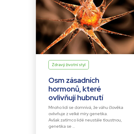
Zdravý životní styl
Osm zásadních
hormonů, které
ovlivňují hubnutí
Mnoho lidí se domnívá, že váhu člověka
ovlivňuje z velké míry genetika.
Avšak zatímco lidé neustále tloustnou,
genetika se …