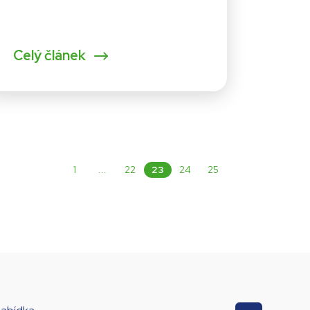
Celý článek
1
...
22
23
24
25