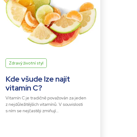
Zdravý životní styl
Kde všude lze najít
vitamín C?
Vitamín C je tradičně považován za jeden
z nejdůležitějších vitamínů. V souvislosti
s ním se nejčastěji zmiňují…