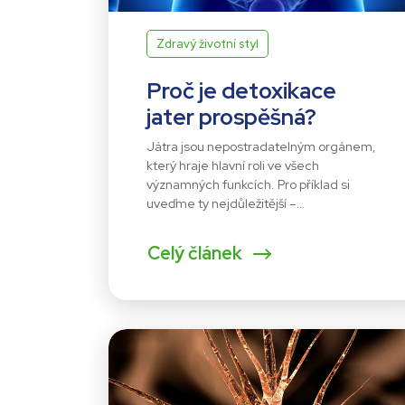
Zdravý životní styl
Proč je detoxikace
jater prospěšná?
Játra jsou nepostradatelným orgánem,
který hraje hlavní roli ve všech
významných funkcích. Pro příklad si
uveďme ty nejdůležitější –…
Celý článek