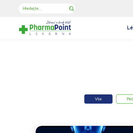
Lé
Vše
Péč