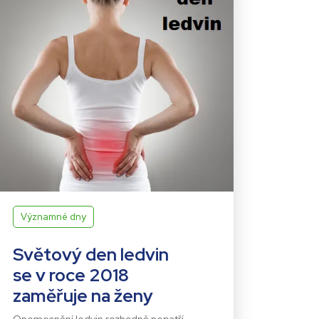
Významné dny
Světový den ledvin
se v roce 2018
zaměřuje na ženy
Onemocnění ledvin rozhodně nepatří