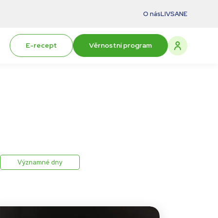
O nás
LIVSANE
E-recept
Věrnostní program
Významné dny