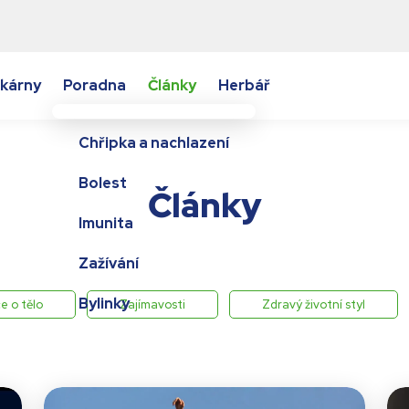
kárny
Poradna
Články
Herbář
Chřipka a nachlazení
Bolest
Články
Imunita
Zažívání
Bylinky
e o tělo
Zajímavosti
Zdravý životní styl