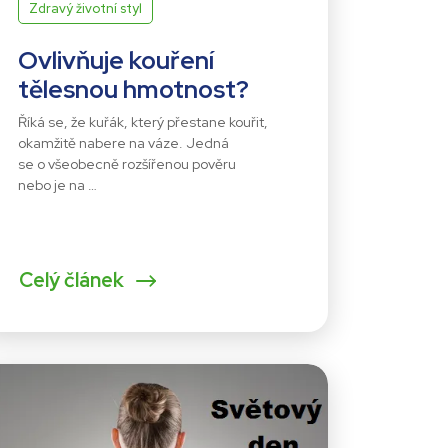
Zdravý životní styl
Ovlivňuje kouření
tělesnou hmotnost?
Říká se, že kuřák, který přestane kouřit,
okamžitě nabere na váze. Jedná
se o všeobecně rozšířenou pověru
nebo je na …
Celý článek